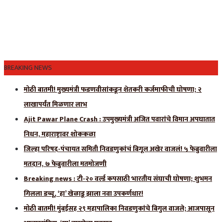
BREAKING NEWS
मोठी बातमी! मुख्यमंत्री फडणवीसांकडून शेतकरी कर्जमाफीची घोषणा; २
लाखापर्यंत मिळणार लाभ
Ajit Pawar Plane Crash : उपमुख्यमंत्री अजित पवारांचे विमान अपघातात
निधन, महाराष्ट्रावर शोककळा
जिल्हा परिषद-पंचायत समिती निवडणुकांचं बिगूल अखेर वाजलं! ५ फेब्रुवारीला
मतदान, ७ फेब्रुवारीला मतमोजणी
Breaking news : टी-२० वर्ल्ड कपसाठी भारतीय संघाची घोषणा; शुभमन
गिलला डच्चू, ‘हा’ खेळाडू झाला नवा उपकर्णधार!
मोठी बातमी! मुंबईसह २९ महापालिका निवडणुकांचे बिगुल वाजले; आजपासून