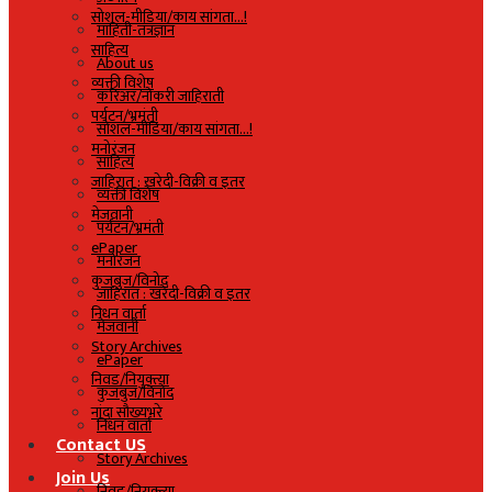
सोशल-मीडिया/काय सांगता…!
माहिती-तंत्रज्ञान
साहित्य
About us
व्यक्ती विशेष
करिअर/नोकरी जाहिराती
पर्यटन/भ्रमंती
सोशल-मीडिया/काय सांगता…!
मनोरंजन
साहित्य
जाहिरात : खरेदी-विक्री व इतर
व्यक्ती विशेष
मेजवानी
पर्यटन/भ्रमंती
ePaper
मनोरंजन
कुजबुज/विनोद
जाहिरात : खरेदी-विक्री व इतर
निधन वार्ता
मेजवानी
Story Archives
ePaper
निवड/नियुक्त्या
कुजबुज/विनोद
नांदा सौख्यभरे
निधन वार्ता
Contact US
Story Archives
Join Us
निवड/नियुक्त्या