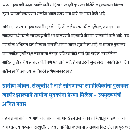
करून मुख्यमंत्री उद्धव ठाकरे यांनी साहित्य अकादमी पुरस्कार विजेते लघुकथाकार किरण
गुरव, कादंबरीकार प्रणव सखदेव आणि संजय वाघ यांचे अभिनंदन केले आहे.
अभिनंदन करताना मुख्यमंत्र्यांनी म्हटले आहे की, राष्ट्रीय स्तरावरील दर्जेदार, कसदार अशा
साहित्यामध्ये मराठी साहित्यकृतींनी भर घालण्याचे महत्त्वाचे योगदान या सर्वांनी दिले आहे. माय
मराठीला अभिजात दर्जा मिळावा यासाठी आपण जागर सुरु केला आहे. या प्रयत्नात पुरस्कार
प्राप्त साहित्यकृतींमधून मराठीच्या अंगभूत वैशिष्ट्यांचीही चर्चा होत राहील. त्यादृष्टीने या
साहित्यकृती राष्ट्रीय स्तरावर पोहोचणे महत्त्वाचे आहे. हे यश उदयोन्मुख लेखकांसाठी प्रेरणा देत
राहील आणि आपल्या सर्वांसाठी अभिमानास्पद आहे.
ग्रामीण जीवन, संस्कृतीशी नाते सांगणाऱ्या साहित्यिकांना पुरस्कार
जाहीर झाल्याने ग्रामीण युवकांना प्रेरणा मिळेल – उपमुख्यमंत्री
अजित पवार
महाराष्ट्राच्या ग्रामीण भागाशी नातं सांगणाऱ्या, गावखेड्यातलं जीवन साहित्यातून मांडणाऱ्या, गाव
व शहरातल्या बदलत्या संस्कृतीतलं द्वंद्व अधोरेखित करणाऱ्या लेखकांना मिळालेला हा पुरस्कार