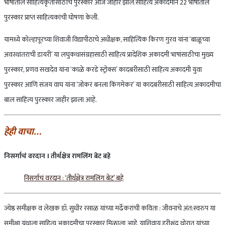
भाषांतील साहित्यकृतींसाठीचे पुरस्कार आज जाहीर झाले.साहित्य अकादमीने 22 भाषातील
पुरस्कार प्राप्त साहित्यकांची घोषणा केली.
यामध्ये कोल्हापूरच्या शिवाजी विद्यापीठाचे अधीक्षक, साहित्यिक किरण गुरव यांना ‘बाळूच्या
अवस्थांतराची डायरी’ या लघुकथासंग्रहासाठी साहित्य प्रादेशिक अकादमी भाषांसाठीचा मुख्य
पुरस्कार, प्रणव सखदेव यांना ‘काळे करडे स्ट्रोक्स’ कादबंरीसाठी साहित्य अकादमी युवा
पुरस्कार आणि संजय वाघ यांना ‘जोकर बनला किंगमेकर’ या कादबंरीसाठी साहित्य अकादमीचा
बाल साहित्य पुरस्कार जाहीर झाला आहे.
हेही
वाचा
…
निसर्गाचं
वरदान
।
तीर्थक्षेत्र
रामलिंग
बेट
बहे
निसर्गाचं वरदान : ‘तीर्थक्षेत्र रामलिंग बेट’ बहे
ज्येष्ठ समीक्षक व लेखक डॉ. सुधीर रसाळ यांच्या मर्ढेकरांची कविता : जीवनाचे अंत:स्वरुप या
समीक्षा ग्रंथाला साहित्य अकादमीचा पुरस्कार मिळाला आहे. याशिवाय हरीश्चंद्र थोरात यांच्या