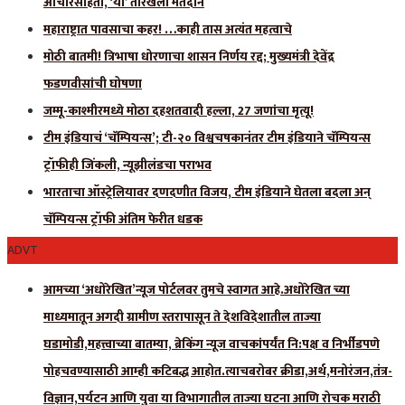
आचारसंहिता, ‘या’ तारखेला मतदान
महाराष्ट्रात पावसाचा कहर! …काही तास अत्यंत महत्वाचे
मोठी बातमी! त्रिभाषा धोरणाचा शासन निर्णय रद्द; मुख्यमंत्री देवेंद्र
फडणवीसांची घोषणा
जम्मू-काश्मीरमध्ये मोठा दहशतवादी हल्ला, 27 जणांचा मृत्यू!
टीम इंडियाचं ‘चॅम्पियन्स’; टी-२० विश्वचषकानंतर टीम इंडियाने चॅम्पियन्स
ट्रॉफीही जिंकली, न्यूझीलंडचा पराभव
भारताचा ऑस्ट्रेलियावर दणदणीत विजय, टीम इंडियाने घेतला बदला अन्
चॅम्पियन्स ट्रॉफी अंतिम फेरीत धडक
ADVT
आमच्या ‘अधोरेखित’न्यूज पोर्टलवर तुमचे स्वागत आहे.अधोरेखित च्या
माध्यमातून अगदी ग्रामीण स्तरापासून ते देशविदेशातील ताज्या
घडामोडी,महत्त्वाच्या बातम्या, ब्रेकिंग न्यूज वाचकांपर्यंत नि:पक्ष व निर्भीडपणे
पोहचवण्यासाठी आम्ही कटिबद्ध आहोत.त्याचबरोबर क्रीडा,अर्थ,मनोरंजन,तंत्र-
विज्ञान,पर्यटन आणि युवा या विभागातील ताज्या घटना आणि रोचक मराठी