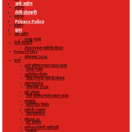
अर्थ-उद्योग
आरोग्य
शेती-शेतकरी
स्पोर्ट्स
Privacy Policy
शिक्षण
इतर
अर्थ-उद्योग
अजब-गजब
शेती-शेतकरी
लेख/उपयुक्त माहिती/योजना
Privacy Policy
लोकसभा 2024
इतर
राशी भविष्य/पंचांग/वास्तु शास्त्र
अजब-गजब
अधोरेखित विशेष
लेख/उपयुक्त माहिती/योजना
लाइफस्टाइल
लोकसभा 2024
थर्ड अंपायर
राशी भविष्य/पंचांग/वास्तु शास्त्र
अध्यात्म
अधोरेखित विशेष
माहिती-तंत्रज्ञान
लाइफस्टाइल
About us
थर्ड अंपायर
करिअर/नोकरी जाहिराती
अध्यात्म