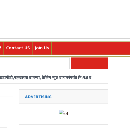
र
Contact US
Join Us
डी,महत्त्वाच्या बातम्या, ब्रेकिंग न्यूज वाचकांपर्यंत नि:पक्ष व
ज्या घटना आणि रोचक मराठी बातम्या त्वरित वाचकांपर्यंत
ADVERTISING
/ महाराष्ट्रातून बातमीदार हवेत. संपर्क-
र फडणवीसांची घोषणा