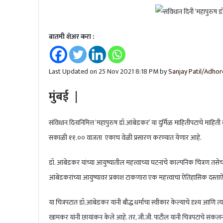
टीम इंडियाचं ‘चॅम्पियन्स’; टी-२० विश्वच
बातमी शेअर करा :
भारताचा ऑस्ट्रेलियावर दणदणीत विजय, ट
Last Updated on 25 Nov 2021 8:18 PM by
Sanjay Patil/Adhor
मुंबई |
संविधान दिनानिमित्त ‘महापुरुष डॉ.आंबेडकर’ या दुर्मिळ माहितीपटाचे माहिती 
सकाळी ११.०० वाजता एकाच वेळी प्रसारण करण्यात येणार आहे.
डॉ. आंबेडकर यांच्या आयुष्यातील महत्त्वाच्या घटनांचे काल्पनिक चित्रण तस
आंबेडकरांच्या आयुष्यावर प्रकाश टाकणारा एक महत्त्वाचा ऐतिहासिक दस्त
या चित्रपटात डॉ.आंबेडकर यांनी बौद्ध धर्माचा स्वीकार केल्याचे दृश्य आणि त
खामकर यांनी छायांकन केले आहे. तर, जी.जी. पाटील यांनी चित्रपटाचे संकलन 