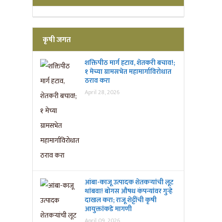
कृषी जगत
शक्तिपीठ मार्ग हटाव, शेतकरी बचाव!;
१ मेच्या ग्रामसभेत महामार्गाविरोधात
ठराव करा
April 28, 2026
आंबा-काजू उत्पादक शेतकऱ्यांची लूट
थांबवा! बोगस औषध कंपन्यांवर गुन्हे
दाखल करा; राजू शेट्टींची कृषी
आयुक्तांकडे मागणी
April 09, 2026