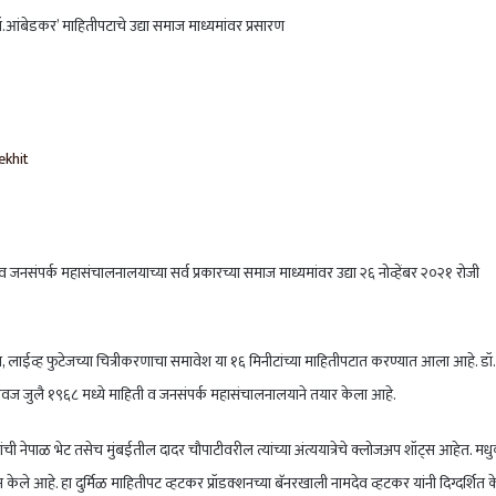
षकानंतर टीम इंडियाने चॅम्पियन्स ट्रॉफीही जिंकली, न्यूझीलंडचा पराभव
ीम इंडियाने घेतला बदला अन् चॅम्पियन्स ट्रॉफी अंतिम फेरीत धडक
ekhit
व जनसंपर्क महासंचालनालयाच्या सर्व प्रकारच्या समाज माध्यमांवर उद्या २६ नोव्हेंबर २०२१ रोजी
ेच, लाईव्ह फुटेजच्या चित्रीकरणाचा समावेश या १६ मिनीटांच्या माहितीपटात करण्यात आला आहे. डॉ.
ाऐवज जुलै १९६८ मध्ये माहिती व जनसंपर्क महासंचालनालयाने तयार केला आहे.
्यांची नेपाळ भेट तसेच मुंबईतील दादर चौपाटीवरील त्यांच्या अंत्ययात्रेचे क्लोजअप शॉट्स आहेत. मध
केले आहे. हा दुर्मिळ माहितीपट व्हटकर प्रॉडक्शनच्या बॅनरखाली नामदेव व्हटकर यांनी दिग्दर्शित 