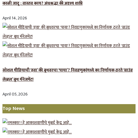
काळी जादू : वास्तव काय? अंधश्रद्धा की अदृश्य शक्ती
April 14, 2026
सोशल मीडियाची ‘हवा’ की बूथवरचा ‘पाया’? निवडणुकांमध्ये का निर्णायक ठरते ‘ग्राउंड
लेव्हल’ बूथ मॅनेजमेंट!
April 05, 2026
Top News