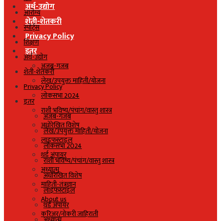
अर्थ-उद्योग
आरोग्य
शेती-शेतकरी
स्पोर्ट्स
Privacy Policy
शिक्षण
इतर
अर्थ-उद्योग
अजब-गजब
शेती-शेतकरी
लेख/उपयुक्त माहिती/योजना
Privacy Policy
लोकसभा 2024
इतर
राशी भविष्य/पंचांग/वास्तु शास्त्र
अजब-गजब
अधोरेखित विशेष
लेख/उपयुक्त माहिती/योजना
लाइफस्टाइल
लोकसभा 2024
थर्ड अंपायर
राशी भविष्य/पंचांग/वास्तु शास्त्र
अध्यात्म
अधोरेखित विशेष
माहिती-तंत्रज्ञान
लाइफस्टाइल
About us
थर्ड अंपायर
करिअर/नोकरी जाहिराती
अध्यात्म