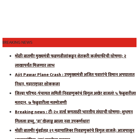
BREAKING NEWS
मोठी बातमी! मुख्यमंत्री फडणवीसांकडून शेतकरी कर्जमाफीची घोषणा; २
लाखापर्यंत मिळणार लाभ
Ajit Pawar Plane Crash : उपमुख्यमंत्री अजित पवारांचे विमान अपघातात
निधन, महाराष्ट्रावर शोककळा
जिल्हा परिषद-पंचायत समिती निवडणुकांचं बिगूल अखेर वाजलं! ५ फेब्रुवारीला
मतदान, ७ फेब्रुवारीला मतमोजणी
Breaking news : टी-२० वर्ल्ड कपसाठी भारतीय संघाची घोषणा; शुभमन
गिलला डच्चू, ‘हा’ खेळाडू झाला नवा उपकर्णधार!
मोठी बातमी! मुंबईसह २९ महापालिका निवडणुकांचे बिगुल वाजले; आजपासून