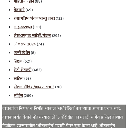
माहिती-तंत्रज्ञान
(88)
मेजवानी
(49)
राशी भविष्य/पंचांग/वास्तु शास्त्र
(122)
लाइफस्टाइल
(158)
लेख/उपयुक्त माहिती/योजना
(295)
लोकसभा 2024
(74)
व्यक्ती विशेष
(8)
शिक्षण
(621)
शेती-शेतकरी
(462)
साहित्य
(93)
सोशल-मीडिया/काय सांगता…!
(76)
स्पोर्ट्स
(269)
वाचकांचा निःपक्ष व निर्भीड आवाज ‘अधोरेखित’ करण्याचा आमचा प्रयत्न आहे.
वाचकांपर्यंत वेगाने पोहचण्यासाठी ‘अधोरेखित’ हा मराठी भाषेत प्रसिद्ध होणारा
डिजीटल स्वरूपातील ‘ऑनलाईन’ मराठी पेपर सुरु केला आहे. ऑनलाईन