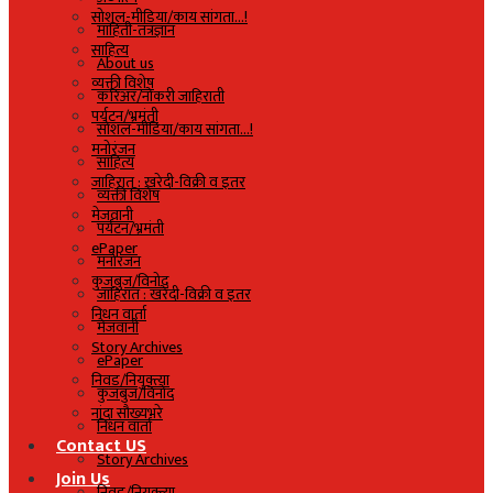
सोशल-मीडिया/काय सांगता…!
माहिती-तंत्रज्ञान
साहित्य
About us
व्यक्ती विशेष
करिअर/नोकरी जाहिराती
पर्यटन/भ्रमंती
सोशल-मीडिया/काय सांगता…!
मनोरंजन
साहित्य
जाहिरात : खरेदी-विक्री व इतर
व्यक्ती विशेष
मेजवानी
पर्यटन/भ्रमंती
ePaper
मनोरंजन
कुजबुज/विनोद
जाहिरात : खरेदी-विक्री व इतर
निधन वार्ता
मेजवानी
Story Archives
ePaper
निवड/नियुक्त्या
कुजबुज/विनोद
नांदा सौख्यभरे
निधन वार्ता
Contact US
Story Archives
Join Us
निवड/नियुक्त्या