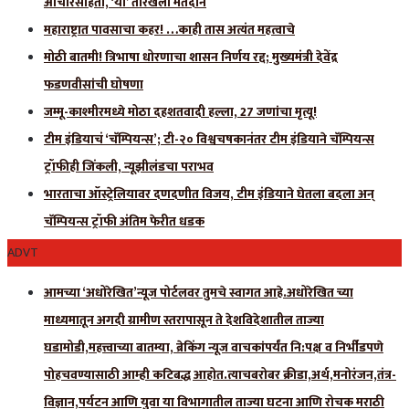
आचारसंहिता, ‘या’ तारखेला मतदान
महाराष्ट्रात पावसाचा कहर! …काही तास अत्यंत महत्वाचे
मोठी बातमी! त्रिभाषा धोरणाचा शासन निर्णय रद्द; मुख्यमंत्री देवेंद्र
फडणवीसांची घोषणा
जम्मू-काश्मीरमध्ये मोठा दहशतवादी हल्ला, 27 जणांचा मृत्यू!
टीम इंडियाचं ‘चॅम्पियन्स’; टी-२० विश्वचषकानंतर टीम इंडियाने चॅम्पियन्स
ट्रॉफीही जिंकली, न्यूझीलंडचा पराभव
भारताचा ऑस्ट्रेलियावर दणदणीत विजय, टीम इंडियाने घेतला बदला अन्
चॅम्पियन्स ट्रॉफी अंतिम फेरीत धडक
ADVT
आमच्या ‘अधोरेखित’न्यूज पोर्टलवर तुमचे स्वागत आहे.अधोरेखित च्या
माध्यमातून अगदी ग्रामीण स्तरापासून ते देशविदेशातील ताज्या
घडामोडी,महत्त्वाच्या बातम्या, ब्रेकिंग न्यूज वाचकांपर्यंत नि:पक्ष व निर्भीडपणे
पोहचवण्यासाठी आम्ही कटिबद्ध आहोत.त्याचबरोबर क्रीडा,अर्थ,मनोरंजन,तंत्र-
विज्ञान,पर्यटन आणि युवा या विभागातील ताज्या घटना आणि रोचक मराठी