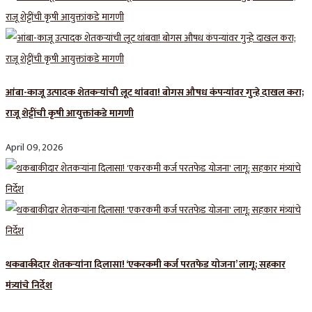
आंबा-काजू उत्पादक शेतकऱ्यांची लूट थांबवा! बोगस औषध कंपन्यांवर गुन्हे दाखल करा;
राजू शेट्टींची कृषी आयुक्तांकडे मागणी
April 09, 2026
थकबाकीदार शेतकऱ्यांना दिलासा! ‘एकरकमी कर्ज परतफेड योजना’ लागू; सहकार
मंत्र्यांचे निर्देश