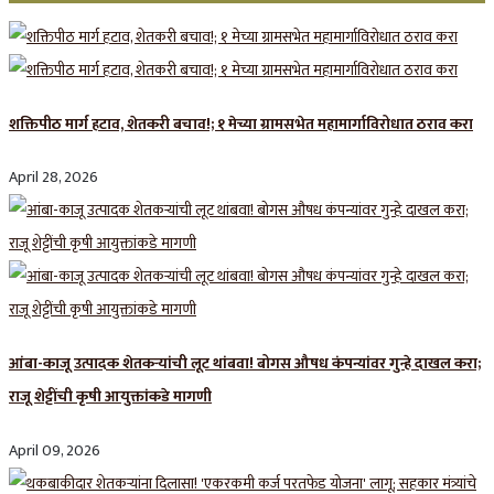
शक्तिपीठ मार्ग हटाव, शेतकरी बचाव!; १ मेच्या ग्रामसभेत महामार्गाविरोधात ठराव करा
April 28, 2026
आंबा-काजू उत्पादक शेतकऱ्यांची लूट थांबवा! बोगस औषध कंपन्यांवर गुन्हे दाखल करा;
राजू शेट्टींची कृषी आयुक्तांकडे मागणी
April 09, 2026