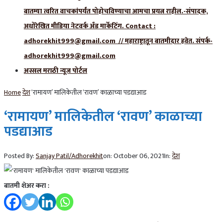
बातम्या त्वरित वाचकांपर्यंत पोहोचविण्याचा आमचा प्रयत्न राहील.-संपादक,
अधोरेखित मीडिया नेटवर्क अँड मार्केटिंग. Contact :
adhorekhit999@gmail.com // महाराष्ट्रातून बातमीदार हवेत. संपर्क-
adhorekhit999@gmail.com
अस्सल मराठी न्यूज पोर्टल
Home
देश
‘रामायण’ मालिकेतील ‘रावण’ काळाच्या पडद्याआड
‘रामायण’ मालिकेतील ‘रावण’ काळाच्या
पडद्याआड
Posted By:
Sanjay Patil/Adhorekhit
on:
October 06, 2021
In:
देश
बातमी शेअर करा :