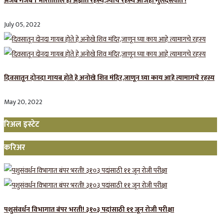
अजब गजब । भारतातील ही अज्ञात रहस्ये,ज्यांचे रहस्य आजही गुलदस्त्यात !
July 05, 2022
दिवसातून दोनदा गायब होते हे अनोखे शिव मंदिर,जाणून घ्या काय आहे त्यामागचे रहस्य
May 20, 2022
रिअल इस्टेट
करिअर
पशुसंवर्धन विभागात बंपर भरती! ३१०३ पदांसाठी ११ जून रोजी परीक्षा