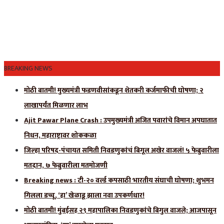
BREAKING NEWS
मोठी बातमी! मुख्यमंत्री फडणवीसांकडून शेतकरी कर्जमाफीची घोषणा; २
लाखापर्यंत मिळणार लाभ
Ajit Pawar Plane Crash : उपमुख्यमंत्री अजित पवारांचे विमान अपघातात
निधन, महाराष्ट्रावर शोककळा
जिल्हा परिषद-पंचायत समिती निवडणुकांचं बिगूल अखेर वाजलं! ५ फेब्रुवारीला
मतदान, ७ फेब्रुवारीला मतमोजणी
Breaking news : टी-२० वर्ल्ड कपसाठी भारतीय संघाची घोषणा; शुभमन
गिलला डच्चू, ‘हा’ खेळाडू झाला नवा उपकर्णधार!
मोठी बातमी! मुंबईसह २९ महापालिका निवडणुकांचे बिगुल वाजले; आजपासून