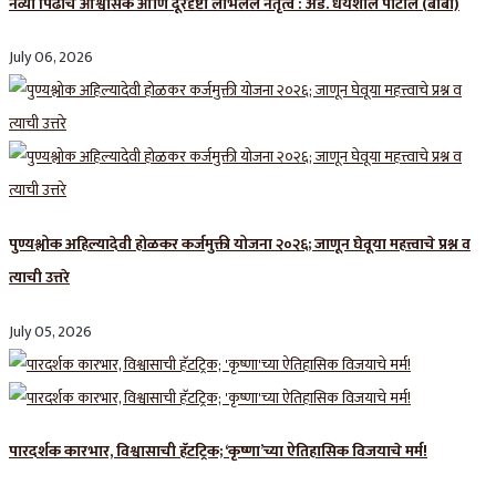
नव्या पिढीचे आश्वासक आणि दूरदृष्टी लाभलेले नेतृत्व : ॲड. धैर्यशील पाटील (बाबा)
July 06, 2026
पुण्यश्लोक अहिल्यादेवी होळकर कर्जमुक्ती योजना २०२६; जाणून घेवूया महत्त्वाचे प्रश्न व
त्याची उत्तरे
July 05, 2026
पारदर्शक कारभार, विश्वासाची हॅटट्रिक; ‘कृष्णा’च्या ऐतिहासिक विजयाचे मर्म!