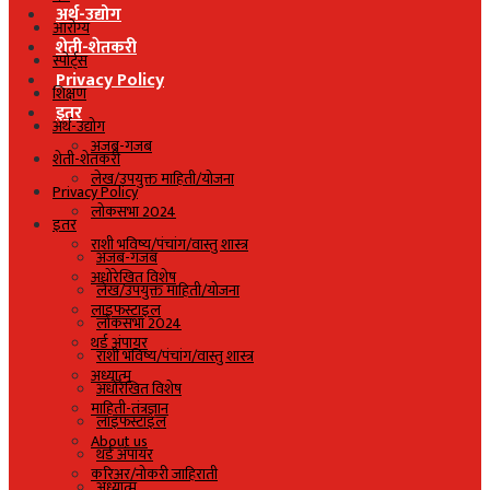
अर्थ-उद्योग
आरोग्य
शेती-शेतकरी
स्पोर्ट्स
Privacy Policy
शिक्षण
इतर
अर्थ-उद्योग
अजब-गजब
शेती-शेतकरी
लेख/उपयुक्त माहिती/योजना
Privacy Policy
लोकसभा 2024
इतर
राशी भविष्य/पंचांग/वास्तु शास्त्र
अजब-गजब
अधोरेखित विशेष
लेख/उपयुक्त माहिती/योजना
लाइफस्टाइल
लोकसभा 2024
थर्ड अंपायर
राशी भविष्य/पंचांग/वास्तु शास्त्र
अध्यात्म
अधोरेखित विशेष
माहिती-तंत्रज्ञान
लाइफस्टाइल
About us
थर्ड अंपायर
करिअर/नोकरी जाहिराती
अध्यात्म