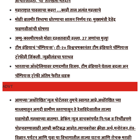
आचारसंहिता, ‘या’ तारखेला मतदान
महाराष्ट्रात पावसाचा कहर! …काही तास अत्यंत महत्वाचे
मोठी बातमी! त्रिभाषा धोरणाचा शासन निर्णय रद्द; मुख्यमंत्री देवेंद्र
फडणवीसांची घोषणा
जम्मू-काश्मीरमध्ये मोठा दहशतवादी हल्ला, 27 जणांचा मृत्यू!
टीम इंडियाचं ‘चॅम्पियन्स’; टी-२० विश्वचषकानंतर टीम इंडियाने चॅम्पियन्स
ट्रॉफीही जिंकली, न्यूझीलंडचा पराभव
भारताचा ऑस्ट्रेलियावर दणदणीत विजय, टीम इंडियाने घेतला बदला अन्
चॅम्पियन्स ट्रॉफी अंतिम फेरीत धडक
ADVT
आमच्या ‘अधोरेखित’न्यूज पोर्टलवर तुमचे स्वागत आहे.अधोरेखित च्या
माध्यमातून अगदी ग्रामीण स्तरापासून ते देशविदेशातील ताज्या
घडामोडी,महत्त्वाच्या बातम्या, ब्रेकिंग न्यूज वाचकांपर्यंत नि:पक्ष व निर्भीडपणे
पोहचवण्यासाठी आम्ही कटिबद्ध आहोत.त्याचबरोबर क्रीडा,अर्थ,मनोरंजन,तंत्र-
विज्ञान,पर्यटन आणि युवा या विभागातील ताज्या घटना आणि रोचक मराठी