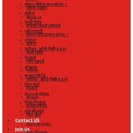
सोशल-मीडिया/काय सांगता…!
माहिती-तंत्रज्ञान
साहित्य
About us
व्यक्ती विशेष
करिअर/नोकरी जाहिराती
पर्यटन/भ्रमंती
सोशल-मीडिया/काय सांगता…!
मनोरंजन
साहित्य
जाहिरात : खरेदी-विक्री व इतर
व्यक्ती विशेष
मेजवानी
पर्यटन/भ्रमंती
ePaper
मनोरंजन
कुजबुज/विनोद
जाहिरात : खरेदी-विक्री व इतर
निधन वार्ता
मेजवानी
Story Archives
ePaper
निवड/नियुक्त्या
कुजबुज/विनोद
नांदा सौख्यभरे
निधन वार्ता
Contact US
Story Archives
Join Us
निवड/नियुक्त्या