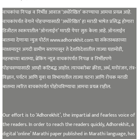
वाचकांचा निःपक्ष व निर्भीड आवाज ‘अधोरेखित’ करण्याचा आमचा प्रयत्न आहे.
वाचकांपर्यंत वेगाने पोहचण्यासाठी ‘अधोरेखित’ हा मराठी भाषेत प्रसिद्ध होणारा
डिजीटल स्वरूपातील ‘ऑनलाईन’ मराठी पेपर सुरु केला आहे. ऑनलाईन
बातम्या देणाऱ्या न्युज पोर्टल www.adhorekhit.com या संकेतस्थळाच्या
माध्यमातून अगदी ग्रामीण स्तरापासून ते देशविदेशातील ताज्या घडामोडी,
महत्त्वाच्या बातम्या, ब्रेकिंग न्यूज वाचकांपर्यंत निःपक्ष व निर्भीडपणे
पोहचवण्यासाठी आम्ही कटिबद्ध आहोत. त्याचबरोबर क्रीडा, अर्थ, मनोरंजन, तंत्र-
विज्ञान, पर्यटन आणि युवा या विभागातील ताज्या घटना आणि रोचक मराठी
बातम्या त्वरित वाचकांपर्यंत पोहोचविण्याचा आमचा प्रयत्न राहील.
Our effort is to ‘Adhorekhit’, the impartial and fearless voice of
the readers. In order to reach the readers quickly, Adhorekhit, a
digital ‘online’ Marathi paper published in Marathi language, has