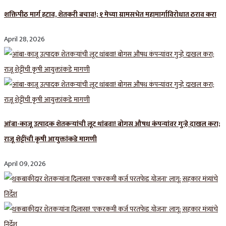
शक्तिपीठ मार्ग हटाव, शेतकरी बचाव!; १ मेच्या ग्रामसभेत महामार्गाविरोधात ठराव करा
April 28, 2026
आंबा-काजू उत्पादक शेतकऱ्यांची लूट थांबवा! बोगस औषध कंपन्यांवर गुन्हे दाखल करा;
राजू शेट्टींची कृषी आयुक्तांकडे मागणी
April 09, 2026