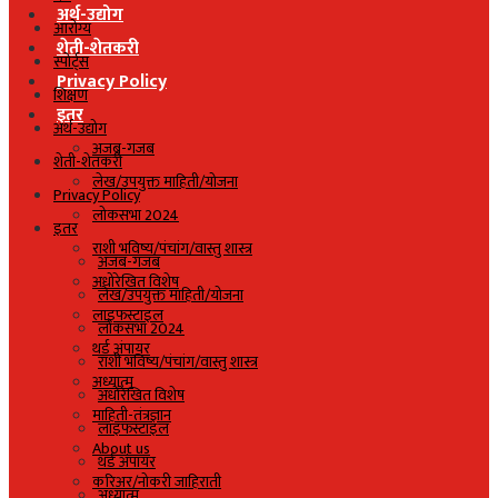
अर्थ-उद्योग
आरोग्य
शेती-शेतकरी
स्पोर्ट्स
Privacy Policy
शिक्षण
इतर
अर्थ-उद्योग
अजब-गजब
शेती-शेतकरी
लेख/उपयुक्त माहिती/योजना
Privacy Policy
लोकसभा 2024
इतर
राशी भविष्य/पंचांग/वास्तु शास्त्र
अजब-गजब
अधोरेखित विशेष
लेख/उपयुक्त माहिती/योजना
लाइफस्टाइल
लोकसभा 2024
थर्ड अंपायर
राशी भविष्य/पंचांग/वास्तु शास्त्र
अध्यात्म
अधोरेखित विशेष
माहिती-तंत्रज्ञान
लाइफस्टाइल
About us
थर्ड अंपायर
करिअर/नोकरी जाहिराती
अध्यात्म