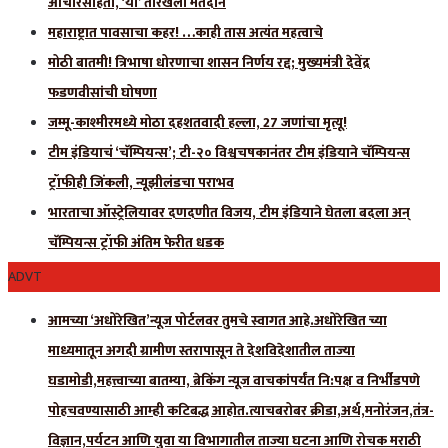
आचारसंहिता, ‘या’ तारखेला मतदान
महाराष्ट्रात पावसाचा कहर! …काही तास अत्यंत महत्वाचे
मोठी बातमी! त्रिभाषा धोरणाचा शासन निर्णय रद्द; मुख्यमंत्री देवेंद्र
फडणवीसांची घोषणा
जम्मू-काश्मीरमध्ये मोठा दहशतवादी हल्ला, 27 जणांचा मृत्यू!
टीम इंडियाचं ‘चॅम्पियन्स’; टी-२० विश्वचषकानंतर टीम इंडियाने चॅम्पियन्स
ट्रॉफीही जिंकली, न्यूझीलंडचा पराभव
भारताचा ऑस्ट्रेलियावर दणदणीत विजय, टीम इंडियाने घेतला बदला अन्
चॅम्पियन्स ट्रॉफी अंतिम फेरीत धडक
ADVT
आमच्या ‘अधोरेखित’न्यूज पोर्टलवर तुमचे स्वागत आहे.अधोरेखित च्या
माध्यमातून अगदी ग्रामीण स्तरापासून ते देशविदेशातील ताज्या
घडामोडी,महत्त्वाच्या बातम्या, ब्रेकिंग न्यूज वाचकांपर्यंत नि:पक्ष व निर्भीडपणे
पोहचवण्यासाठी आम्ही कटिबद्ध आहोत.त्याचबरोबर क्रीडा,अर्थ,मनोरंजन,तंत्र-
विज्ञान,पर्यटन आणि युवा या विभागातील ताज्या घटना आणि रोचक मराठी