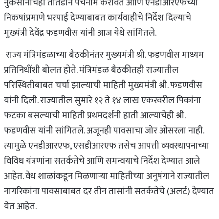
नुकसानीचेही तातडीने पंचनामे करावेत आणि एनडीआरएफच्या
निकषांप्रमाणे भरपाई देण्याबाबत कार्यवाहीचे निर्देश दिल्याचे
मुख्यंत्री देवेंद्र फडणवीस यांनी आज येथे सांगितले.
राज्य मंत्रिमंडळाच्या बैठकीनंतर मुख्यमंत्री श्री. फडणवीस माध्यम
प्रतिनिधींशी बोलत होते. मंत्रिमंडळ बैठकीतही राज्यातील
परिस्थितीबाबत चर्चा झाल्याची माहिती मुख्यमंत्री श्री. फडणवीस
यांनी दिली. राज्यातील सुमारे १२ ते १४ लाख एकरवरील पिकांना
फटका बसल्याची माहिती प्रथमदर्शनी हाती आल्याचेही श्री.
फडणवीस यांनी सांगितले. अजूनही पावसाचा जोर ओसरला नाही.
त्यामुळे एनडीआरएफ, एसडीआरएफ तसेच आपत्ती व्यवस्थापनाच्या
विविध यंत्रणांना सतर्कतेचे आणि समन्वयाचे निर्देश देण्यात आले
आहेत. वेध शाळांकडून मिळणाऱ्या माहितीच्या अनुषंगाने राज्यातील
नागरिकांना पावसाबाबत दर तीन तासांनी सतर्कतेचे (अलर्ट) देण्यात
येत आहेत.