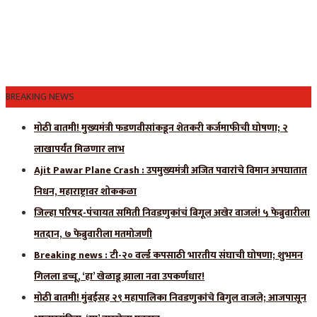
BREAKING NEWS
मोठी बातमी! मुख्यमंत्री फडणवीसांकडून शेतकरी कर्जमाफीची घोषणा; २
लाखापर्यंत मिळणार लाभ
Ajit Pawar Plane Crash : उपमुख्यमंत्री अजित पवारांचे विमान अपघातात
निधन, महाराष्ट्रावर शोककळा
जिल्हा परिषद-पंचायत समिती निवडणुकांचं बिगूल अखेर वाजलं! ५ फेब्रुवारीला
मतदान, ७ फेब्रुवारीला मतमोजणी
Breaking news : टी-२० वर्ल्ड कपसाठी भारतीय संघाची घोषणा; शुभमन
गिलला डच्चू, ‘हा’ खेळाडू झाला नवा उपकर्णधार!
मोठी बातमी! मुंबईसह २९ महापालिका निवडणुकांचे बिगुल वाजले; आजपासून