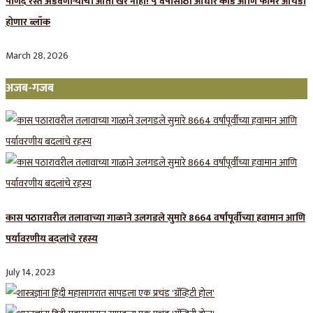
पाणंद रस्ते अडवणाऱ्यांची आता खैर नाही! ५ वर्षांसाठी आधार कार्ड आणि फार्मर आयडी
होणार ब्लॉक
March 28, 2026
अजब-गजब
कास पठारावरील तलावाच्या गाळाने उलगडले सुमारे 8664 वर्षांपूर्वीच्या हवामान आणि
पर्यावरणीय बदलांचे रहस्य
July 14, 2023