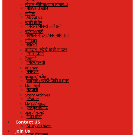
सोशल-मीडिया/काय सांगता…!
माहिती-तंत्रज्ञान
साहित्य
About us
व्यक्ती विशेष
करिअर/नोकरी जाहिराती
पर्यटन/भ्रमंती
सोशल-मीडिया/काय सांगता…!
मनोरंजन
साहित्य
जाहिरात : खरेदी-विक्री व इतर
व्यक्ती विशेष
मेजवानी
पर्यटन/भ्रमंती
ePaper
मनोरंजन
कुजबुज/विनोद
जाहिरात : खरेदी-विक्री व इतर
निधन वार्ता
मेजवानी
Story Archives
ePaper
निवड/नियुक्त्या
कुजबुज/विनोद
नांदा सौख्यभरे
निधन वार्ता
Contact US
Story Archives
Join Us
निवड/नियुक्त्या