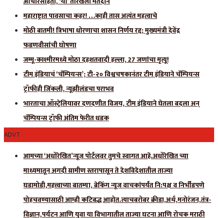
आचारसंहिता, ‘या’ तारखेला मतदान
महाराष्ट्रात पावसाचा कहर! …काही तास अत्यंत महत्वाचे
मोठी बातमी! त्रिभाषा धोरणाचा शासन निर्णय रद्द; मुख्यमंत्री देवेंद्र
फडणवीसांची घोषणा
जम्मू-काश्मीरमध्ये मोठा दहशतवादी हल्ला, 27 जणांचा मृत्यू!
टीम इंडियाचं ‘चॅम्पियन्स’; टी-२० विश्वचषकानंतर टीम इंडियाने चॅम्पियन्स
ट्रॉफीही जिंकली, न्यूझीलंडचा पराभव
भारताचा ऑस्ट्रेलियावर दणदणीत विजय, टीम इंडियाने घेतला बदला अन्
चॅम्पियन्स ट्रॉफी अंतिम फेरीत धडक
ADVT
आमच्या ‘अधोरेखित’न्यूज पोर्टलवर तुमचे स्वागत आहे.अधोरेखित च्या
माध्यमातून अगदी ग्रामीण स्तरापासून ते देशविदेशातील ताज्या
घडामोडी,महत्त्वाच्या बातम्या, ब्रेकिंग न्यूज वाचकांपर्यंत नि:पक्ष व निर्भीडपणे
पोहचवण्यासाठी आम्ही कटिबद्ध आहोत.त्याचबरोबर क्रीडा,अर्थ,मनोरंजन,तंत्र-
विज्ञान,पर्यटन आणि युवा या विभागातील ताज्या घटना आणि रोचक मराठी