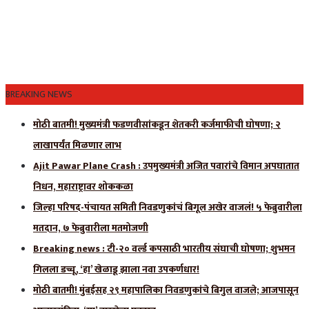
BREAKING NEWS
मोठी बातमी! मुख्यमंत्री फडणवीसांकडून शेतकरी कर्जमाफीची घोषणा; २
लाखापर्यंत मिळणार लाभ
Ajit Pawar Plane Crash : उपमुख्यमंत्री अजित पवारांचे विमान अपघातात
निधन, महाराष्ट्रावर शोककळा
जिल्हा परिषद-पंचायत समिती निवडणुकांचं बिगूल अखेर वाजलं! ५ फेब्रुवारीला
मतदान, ७ फेब्रुवारीला मतमोजणी
Breaking news : टी-२० वर्ल्ड कपसाठी भारतीय संघाची घोषणा; शुभमन
गिलला डच्चू, ‘हा’ खेळाडू झाला नवा उपकर्णधार!
मोठी बातमी! मुंबईसह २९ महापालिका निवडणुकांचे बिगुल वाजले; आजपासून