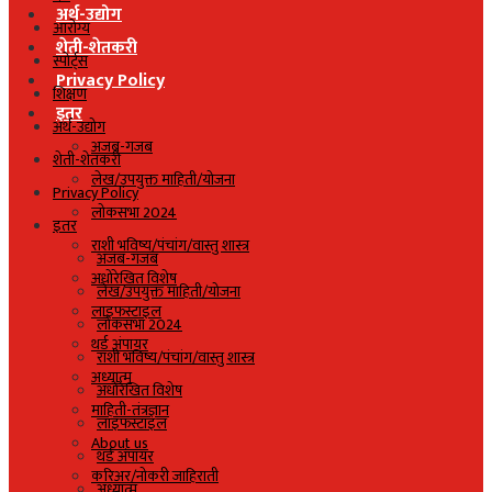
अर्थ-उद्योग
आरोग्य
शेती-शेतकरी
स्पोर्ट्स
Privacy Policy
शिक्षण
इतर
अर्थ-उद्योग
अजब-गजब
शेती-शेतकरी
लेख/उपयुक्त माहिती/योजना
Privacy Policy
लोकसभा 2024
इतर
राशी भविष्य/पंचांग/वास्तु शास्त्र
अजब-गजब
अधोरेखित विशेष
लेख/उपयुक्त माहिती/योजना
लाइफस्टाइल
लोकसभा 2024
थर्ड अंपायर
राशी भविष्य/पंचांग/वास्तु शास्त्र
अध्यात्म
अधोरेखित विशेष
माहिती-तंत्रज्ञान
लाइफस्टाइल
About us
थर्ड अंपायर
करिअर/नोकरी जाहिराती
अध्यात्म