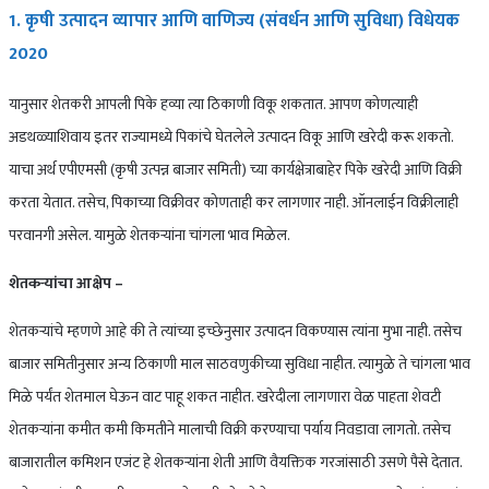
1. कृषी उत्पादन व्यापार आणि वाणिज्य (संवर्धन आणि सुविधा) विधेयक
2020
यानुसार शेतकरी आपली पिके हव्या त्या ठिकाणी विकू शकतात. आपण कोणत्याही
अडथळ्याशिवाय इतर राज्यामध्ये पिकांचे घेतलेले उत्पादन विकू आणि खरेदी करू शकतो.
याचा अर्थ एपीएमसी (कृषी उत्पन्न बाजार समिती) च्या कार्यक्षेत्राबाहेर पिके खरेदी आणि विक्री
करता येतात. तसेच, पिकाच्या विक्रीवर कोणताही कर लागणार नाही. ऑनलाईन विक्रीलाही
परवानगी असेल. यामुळे शेतकर्‍यांना चांगला भाव मिळेल.
शेतकऱ्यांचा आक्षेप –
शेतकऱ्यांचे म्हणणे आहे की ते त्यांच्या इच्छेनुसार उत्पादन विकण्यास त्यांना मुभा नाही. तसेच
बाजार समितीनुसार अन्य ठिकाणी माल साठवणुकीच्या सुविधा नाहीत. त्यामुळे ते चांगला भाव
मिळे पर्यंत शेतमाल घेऊन वाट पाहू शकत नाहीत. खरेदीला लागणारा वेळ पाहता शेवटी
शेतकऱ्यांना कमीत कमी किमतीने मालाची विक्री करण्याचा पर्याय निवडावा लागतो. तसेच
बाजारातील कमिशन एजंट हे शेतकऱ्यांना शेती आणि वैयक्तिक गरजांसाठी उसणे पैसे देतात.