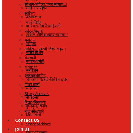
सोशल-मीडिया/काय सांगता…!
माहिती-तंत्रज्ञान
साहित्य
About us
व्यक्ती विशेष
करिअर/नोकरी जाहिराती
पर्यटन/भ्रमंती
सोशल-मीडिया/काय सांगता…!
मनोरंजन
साहित्य
जाहिरात : खरेदी-विक्री व इतर
व्यक्ती विशेष
मेजवानी
पर्यटन/भ्रमंती
ePaper
मनोरंजन
कुजबुज/विनोद
जाहिरात : खरेदी-विक्री व इतर
निधन वार्ता
मेजवानी
Story Archives
ePaper
निवड/नियुक्त्या
कुजबुज/विनोद
नांदा सौख्यभरे
निधन वार्ता
Contact US
Story Archives
Join Us
निवड/नियुक्त्या