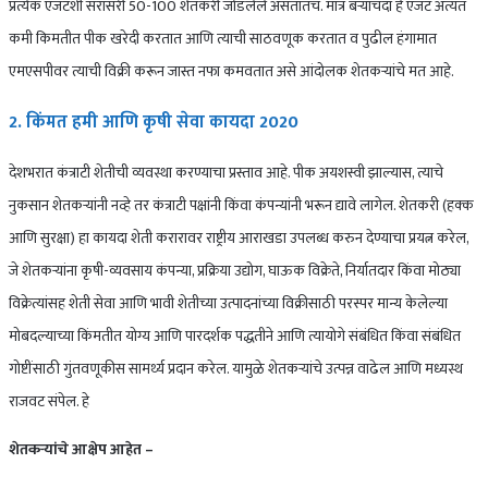
प्रत्येक एजंटशी सरासरी 50-100 शेतकरी जोडलेले असतातच. मात्र बऱ्याचदा हे एजंट अत्यंत
कमी किमतीत पीक खरेदी करतात आणि त्याची साठवणूक करतात व पुढील हंगामात
एमएसपीवर त्याची विक्री करून जास्त नफा कमवतात असे आंदोलक शेतकऱ्यांचे मत आहे.
2. किंमत हमी आणि कृषी सेवा कायदा 2020
देशभरात कंत्राटी शेतीची व्यवस्था करण्याचा प्रस्ताव आहे. पीक अयशस्वी झाल्यास, त्याचे
नुकसान शेतकऱ्यांनी नव्हे तर कंत्राटी पक्षांनी किंवा कंपन्यांनी भरून द्यावे लागेल. शेतकरी (हक्क
आणि सुरक्षा) हा कायदा शेती करारावर राष्ट्रीय आराखडा उपलब्ध करुन देण्याचा प्रयत्न करेल,
जे शेतकर्‍यांना कृषी-व्यवसाय कंपन्या, प्रक्रिया उद्योग, घाऊक विक्रेते, निर्यातदार किंवा मोठ्या
विक्रेत्यांसह शेती सेवा आणि भावी शेतीच्या उत्पादनांच्या विक्रीसाठी परस्पर मान्य केलेल्या
मोबदल्याच्या किंमतीत योग्य आणि पारदर्शक पद्धतीने आणि त्यायोगे संबंधित किंवा संबंधित
गोष्टींसाठी गुंतवणूकीस सामर्थ्य प्रदान करेल. यामुळे शेतकऱ्यांचे उत्पन्न वाढेल आणि मध्यस्थ
राजवट संपेल. हे
शेतकऱ्यांचे आक्षेप आहेत –