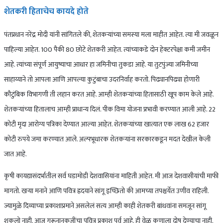
शेतकरी हिताचेच कायदे होते
पंतप्रधान नरेंद्र मोदी यांनी सांगितले की, शेतकऱ्यांच्या समस्या मला माहीत आहेत. त्या मी जवळून
पाहिल्या आहेत. 100 पैकी 80 छोटे शेतकरी आहेत. त्यांच्याकडे दोन हेक्टरपेक्षा कमी जमीन
आहे. त्यांच्या संपूर्ण आयुष्याचा आधार हा जमिनीचा तुकडा आहे. या तुटपुंज्या जमिनीच्या
साहाय्याने तो आपला आणि आपल्या कुटुंबाचा उदरनिर्वाह करतो. पिढ्यानपिढ्या होणारी
कौटुंबिक विभागणी ती लहान करत आहे. आम्ही शेतकऱ्यांच्या हितासाठी खूप काम केले आहे.
शेतकऱ्यांच्या हितालाच आम्ही प्राधान्य दिलं. पीक विमा योजना प्रभावी करण्यात आली आहे. 22
कोटी मृदा आरोग्य पत्रिका देण्यात आल्या आहेत. शेतकऱ्यांच्या खात्यात एक लाख 62 हजार
कोटी रुपये जमा करण्यात आले. अल्पभूधारक शेतकऱ्यांना सरकारकडून मदत देखील केली
जात आहे.
कृषी कायद्यासंदर्भातील सर्व घडामोडी देशवासियांना माहिती आहेत. मी आज देशवासीयांची माफी
मागतो. खऱ्या मनाने आणि पवित्र ह्रदयाने सांगू इच्छितो की आमच्या तपश्चर्येत उणीव राहिली.
ज्यामुळे दिव्याच्या प्रकाशाप्रमाने असलेलं सत्य आम्ही काही शेतकरी बांधवांना समजून सांगू
शकलो नाही. आज गुरूनानकजींचा पवित्र प्रकाश पर्व आहे. ही वेळ कुणाला दोष देण्याचा नाही.