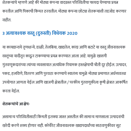
शेतकऱ्यांचे म्हणणे आहे की मोठ्या कंपन्या वादग्रस्त परिस्थितीचा फायदा घेण्याचा प्रयत्न
करतील आणि पिकाची किंमत ठरवतील. मोठ्या कंपन्या छोट्या शेतकऱ्यांशी तडजोड करणार
नाहीत.
3 अत्यावश्यक वस्तू (दुरुस्ती) विधेयक 2020
या कायद्यान्वये तृणधान्ये, डाळी, तेलबिया, खाद्यतेल, कांदा आणि बटाटे या वस्तू जीवनावश्यक
वस्तूंच्या यादीतून काढून टाकण्याचा प्रयत्न करण्यात आला आहे. यामुळे खासगी
गुंतवणूकदारांच्या त्यांच्या व्यवसायात अत्यधिक नियामक हस्तक्षेपाची भीती दूर होईल. उत्पादन,
पकड, हलविणे, वितरण आणि पुरवठा करण्याचे स्वातंत्र्य यामुळे मोठ्या प्रमाणात अर्थव्यवस्था
उपयोगात आणता येईल आणि खाजगी क्षेत्रातील / परकीय गुंतवणूकीला कृषी क्षेत्रात आकर्षित
करता येईल.
शेतकऱ्यांचे आक्षेप-
असामान्य परिस्थितीसाठी किंमती इतक्या जास्त असतील की सामान्य माणसाला उत्पादनांची
खरेदी करणे शक्य होणार नाही. कॉर्पोरेट जीवनावश्यक खाद्यपदार्थांच्या साठवणुकीवर सूट