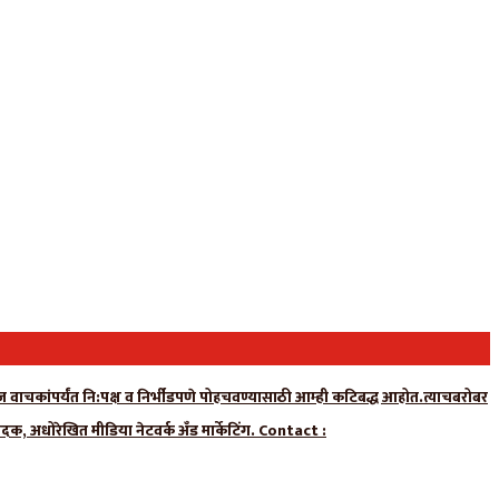
न्यूज वाचकांपर्यंत नि:पक्ष व निर्भीडपणे पोहचवण्यासाठी आम्ही कटिबद्ध आहोत.त्याचबरोबर
ादक, अधोरेखित मीडिया नेटवर्क अँड मार्केटिंग. Contact :