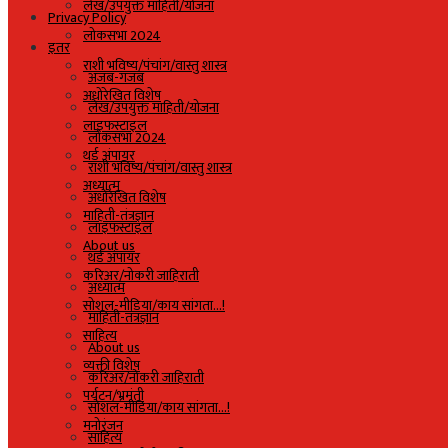
लेख/उपयुक्त माहिती/योजना
Privacy Policy
लोकसभा 2024
इतर
राशी भविष्य/पंचांग/वास्तु शास्त्र
अजब-गजब
अधोरेखित विशेष
लेख/उपयुक्त माहिती/योजना
लाइफस्टाइल
लोकसभा 2024
थर्ड अंपायर
राशी भविष्य/पंचांग/वास्तु शास्त्र
अध्यात्म
अधोरेखित विशेष
माहिती-तंत्रज्ञान
लाइफस्टाइल
About us
थर्ड अंपायर
करिअर/नोकरी जाहिराती
अध्यात्म
सोशल-मीडिया/काय सांगता…!
माहिती-तंत्रज्ञान
साहित्य
About us
व्यक्ती विशेष
करिअर/नोकरी जाहिराती
पर्यटन/भ्रमंती
सोशल-मीडिया/काय सांगता…!
मनोरंजन
साहित्य