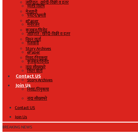
जाहिरात : खरेदी-विक्री व इतर
व्यक्ती विशेष
मेजवानी
पर्यटन/भ्रमंती
ePaper
मनोरंजन
कुजबुज/विनोद
जाहिरात : खरेदी-विक्री व इतर
निधन वार्ता
मेजवानी
Story Archives
ePaper
निवड/नियुक्त्या
कुजबुज/विनोद
नांदा सौख्यभरे
निधन वार्ता
Contact US
Story Archives
Join Us
निवड/नियुक्त्या
नांदा सौख्यभरे
Contact US
Join Us
BREAKING NEWS