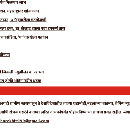
र्यंत मिळणार लाभ
धन, महाराष्ट्रावर शोककळा
मतदान, ७ फेब्रुवारीला मतमोजणी
 डच्चू, ‘हा’ खेळाडू झाला नवा उपकर्णधार!
चारसंहिता, ‘या’ तारखेला मतदान
ी घोषणा
ीही जिंकली, न्यूझीलंडचा पराभव
न्स ट्रॉफी अंतिम फेरीत धडक
गदी ग्रामीण स्तरापासून ते देशविदेशातील ताज्या घडामोडी,महत्त्वाच्या बातम्या, ब्रेकिंग 
ा आणि रोचक मराठी बातम्या त्वरित वाचकांपर्यंत पोहोचविण्याचा आमचा प्रयत्न राहील.-संप
्क- adhorekhit999@gmail.com