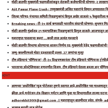
मोठी बातमी! मुख्यमंत्री फडणवीसांकडून शेतकरी कर्जमाफीची घोषणा; २ लाखाप
Ajit Pawar Plane Crash : उपमुख्यमंत्री अजित पवारांचे विमान अपघातात नि
जिल्हा परिषद-पंचायत समिती निवडणुकांचं बिगूल अखेर वाजलं! ५ फेब्रुवारीला 
Breaking news : टी-२० वर्ल्ड कपसाठी भारतीय संघाची घोषणा; शुभमन गिलला
मोठी बातमी! मुंबईसह २९ महापालिका निवडणुकांचे बिगुल वाजले; आजपासून आ
महाराष्ट्रात पावसाचा कहर! …काही तास अत्यंत महत्वाचे
मोठी बातमी! त्रिभाषा धोरणाचा शासन निर्णय रद्द; मुख्यमंत्री देवेंद्र फडणवीसांच
जम्मू-काश्मीरमध्ये मोठा दहशतवादी हल्ला, 27 जणांचा मृत्यू!
टीम इंडियाचं ‘चॅम्पियन्स’; टी-२० विश्वचषकानंतर टीम इंडियाने चॅम्पियन्स ट्रॉफ
भारताचा ऑस्ट्रेलियावर दणदणीत विजय, टीम इंडियाने घेतला बदला अन् चॅम्पिय
ADVT
आमच्या ‘अधोरेखित’न्यूज पोर्टलवर तुमचे स्वागत आहे.अधोरेखित च्या माध्यमातून अ
क्रीडा,अर्थ,मनोरंजन,तंत्र-विज्ञान,पर्यटन आणि युवा या विभागातील ताज्या घटन
adhorekhit999@gmail.com // महाराष्ट्रातून बातमीदार हवेत. संपर
अस्सल मराठी न्यूज पोर्टल