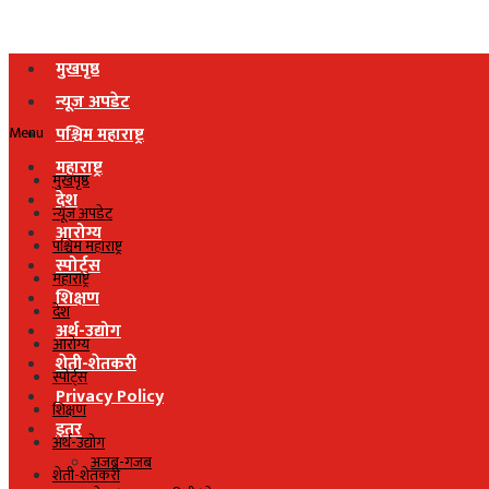
मुखपृष्ठ
न्यूज अपडेट
Menu
पश्चिम महाराष्ट्र
महाराष्ट्र
मुखपृष्ठ
देश
न्यूज अपडेट
आरोग्य
पश्चिम महाराष्ट्र
स्पोर्ट्स
महाराष्ट्र
शिक्षण
देश
अर्थ-उद्योग
आरोग्य
शेती-शेतकरी
स्पोर्ट्स
Privacy Policy
शिक्षण
इतर
अर्थ-उद्योग
अजब-गजब
शेती-शेतकरी