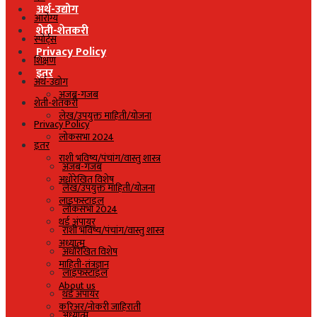
अर्थ-उद्योग
आरोग्य
शेती-शेतकरी
स्पोर्ट्स
Privacy Policy
शिक्षण
इतर
अर्थ-उद्योग
अजब-गजब
शेती-शेतकरी
लेख/उपयुक्त माहिती/योजना
Privacy Policy
लोकसभा 2024
इतर
राशी भविष्य/पंचांग/वास्तु शास्त्र
अजब-गजब
अधोरेखित विशेष
लेख/उपयुक्त माहिती/योजना
लाइफस्टाइल
लोकसभा 2024
थर्ड अंपायर
राशी भविष्य/पंचांग/वास्तु शास्त्र
अध्यात्म
अधोरेखित विशेष
माहिती-तंत्रज्ञान
लाइफस्टाइल
About us
थर्ड अंपायर
करिअर/नोकरी जाहिराती
अध्यात्म