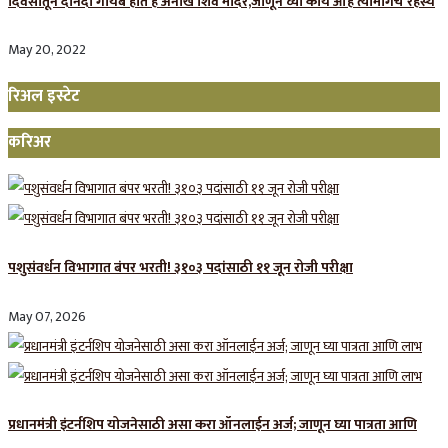
दिवसातून दोनदा गायब होते हे अनोखे शिव मंदिर,जाणून घ्या काय आहे त्यामागचे रहस्य
May 20, 2022
रिअल इस्टेट
करिअर
पशुसंवर्धन विभागात बंपर भरती! ३१०३ पदांसाठी ११ जून रोजी परीक्षा
May 07, 2026
प्रधानमंत्री इंटर्नशिप योजनेसाठी असा करा ऑनलाईन अर्ज; जाणून घ्या पात्रता आणि