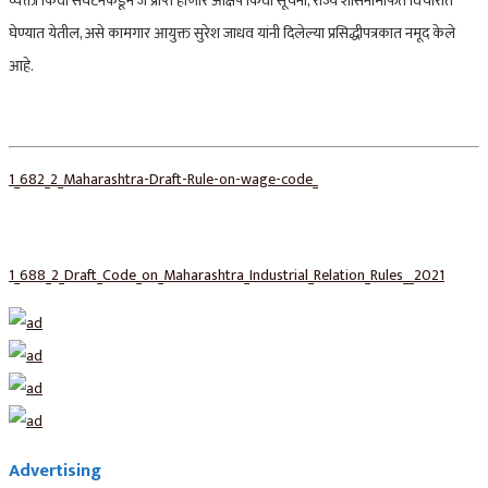
व्यक्ती किंवा संघटनेकडून जे प्राप्त होणारे आक्षेप किंवा सूचना, राज्य शासनामार्फत विचारात
घेण्यात येतील, असे कामगार आयुक्त सुरेश जाधव यांनी दिलेल्या प्रसिद्धीपत्रकात नमूद केले
आहे.
1_682_2_Maharashtra-Draft-Rule-on-wage-code_
1_688_2_Draft_Code_on_Maharashtra_Industrial_Relation_Rules__2021
Advertising