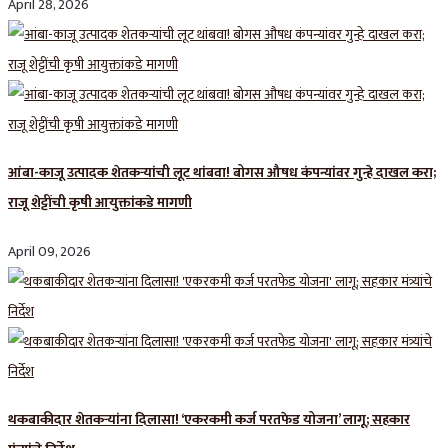
April 28, 2026
आंबा-काजू उत्पादक शेतकऱ्यांची लूट थांबवा! बोगस औषध कंपन्यांवर गुन्हे दाखल करा;
राजू शेट्टींची कृषी आयुक्तांकडे मागणी
April 09, 2026
थकबाकीदार शेतकऱ्यांना दिलासा! ‘एकरकमी कर्ज परतफेड योजना’ लागू; सहकार