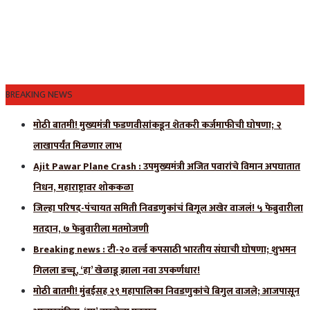
BREAKING NEWS
मोठी बातमी! मुख्यमंत्री फडणवीसांकडून शेतकरी कर्जमाफीची घोषणा; २
लाखापर्यंत मिळणार लाभ
Ajit Pawar Plane Crash : उपमुख्यमंत्री अजित पवारांचे विमान अपघातात
निधन, महाराष्ट्रावर शोककळा
जिल्हा परिषद-पंचायत समिती निवडणुकांचं बिगूल अखेर वाजलं! ५ फेब्रुवारीला
मतदान, ७ फेब्रुवारीला मतमोजणी
Breaking news : टी-२० वर्ल्ड कपसाठी भारतीय संघाची घोषणा; शुभमन
गिलला डच्चू, ‘हा’ खेळाडू झाला नवा उपकर्णधार!
मोठी बातमी! मुंबईसह २९ महापालिका निवडणुकांचे बिगुल वाजले; आजपासून