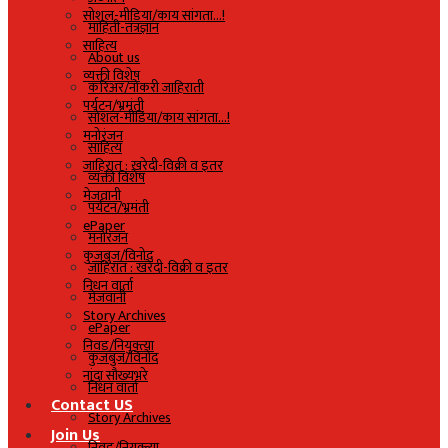
सोशल-मीडिया/काय सांगता…!
माहिती-तंत्रज्ञान
साहित्य
About us
व्यक्ती विशेष
करिअर/नोकरी जाहिराती
पर्यटन/भ्रमंती
सोशल-मीडिया/काय सांगता…!
मनोरंजन
साहित्य
जाहिरात : खरेदी-विक्री व इतर
व्यक्ती विशेष
मेजवानी
पर्यटन/भ्रमंती
ePaper
मनोरंजन
कुजबुज/विनोद
जाहिरात : खरेदी-विक्री व इतर
निधन वार्ता
मेजवानी
Story Archives
ePaper
निवड/नियुक्त्या
कुजबुज/विनोद
नांदा सौख्यभरे
निधन वार्ता
Contact US
Story Archives
Join Us
निवड/नियुक्त्या