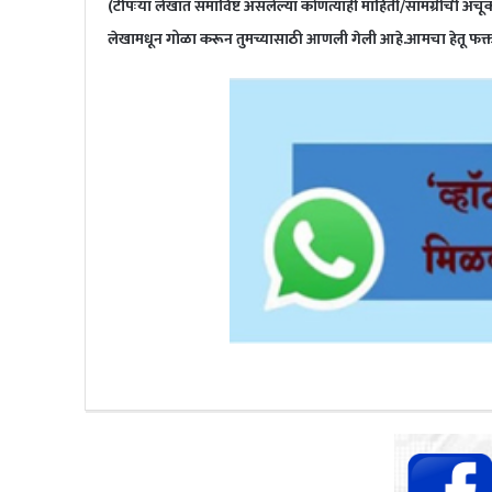
(टीपःया लेखात समाविष्ट असलेल्या कोणत्याही माहिती/सामग्रीची अचूक
लेखामधून गोळा करून तुमच्यासाठी आणली गेली आहे.आमचा हेतू फक्त माहि