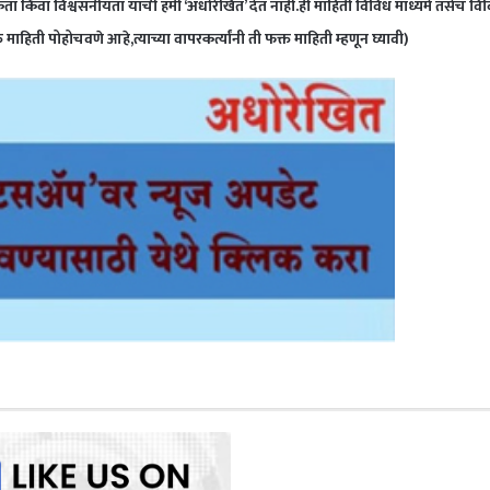
ता किंवा विश्वसनीयता याची हमी ‘अधोरेखित’ देत नाही.ही माहिती विविध माध्यमे तसेच वि
ती पोहोचवणे आहे,त्याच्या वापरकर्त्यांनी ती फक्त माहिती म्हणून घ्यावी)