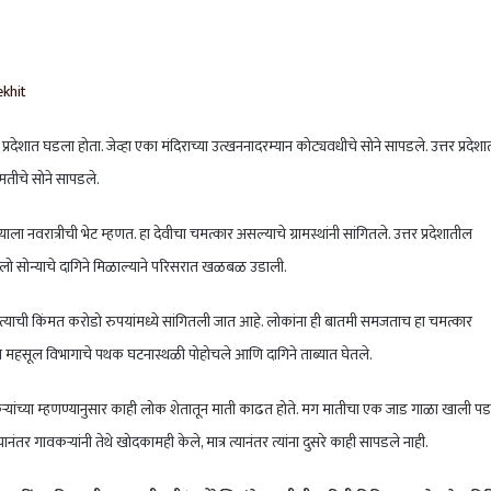
khit
 प्रदेशात घडला होता. जेव्हा एका मंदिराच्या उत्खननादरम्यान कोट्यवधीचे सोने सापडले. उत्तर प्रदेश
मतीचे सोने सापडले.
ला नवरात्रीची भेट म्हणत. हा देवीचा चमत्कार असल्याचे ग्रामस्थांनी सांगितले. उत्तर प्रदेशातील
लो सोन्याचे दागिने मिळाल्याने परिसरात खळबळ उडाली.
 त्याची किंमत करोडो रुपयांमध्ये सांगितली जात आहे. लोकांना ही बातमी समजताच हा चमत्कार
 महसूल विभागाचे पथक घटनास्थळी पोहोचले आणि दागिने ताब्यात घेतले.
ावकऱ्यांच्या म्हणण्यानुसार काही लोक शेतातून माती काढत होते. मग मातीचा एक जाड गाळा खाली प
तर गावकऱ्यांनी तेथे खोदकामही केले, मात्र त्यानंतर त्यांना दुसरे काही सापडले नाही.