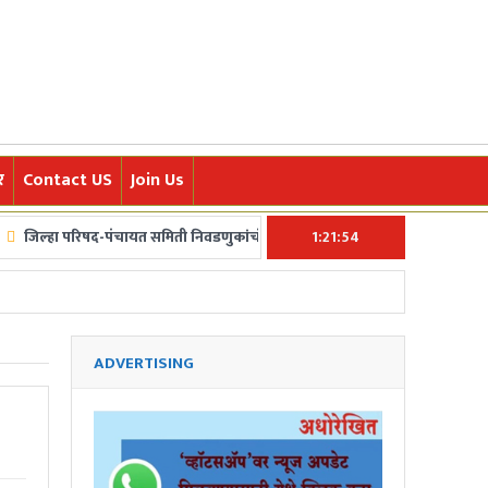
र
Contact US
Join Us
िषद-पंचायत समिती निवडणुकांचं बिगूल अखेर वाजलं! ५ फेब्रुवारीला मतदान, ७ फेब्रुवार
1:21:55
ासाठी आम्ही कटिबद्ध आहोत.त्याचबरोबर क्रीडा,अर्थ,मनोरंजन,तंत्र-विज्ञान,पर्यटन आणि 
ADVERTISING