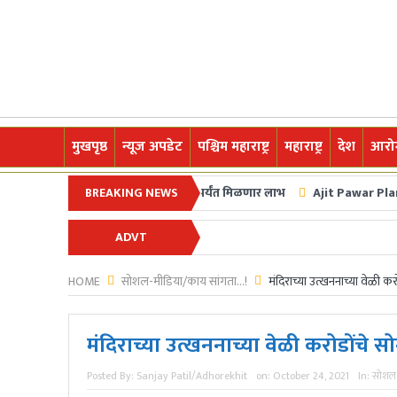
मुखपृष्ठ
न्यूज अपडेट
पश्चिम महाराष्ट्र
महाराष्ट्र
देश
आरोग
ी कर्जमाफीची घोषणा; २ लाखापर्यंत मिळणार लाभ
BREAKING NEWS
Ajit Pawar Plane Crash : उपमु
याने घेतला बदला अन् चॅम्पियन्स ट्रॉफी अंतिम फेरीत धडक
ADVT
े.अधोरेखित च्या माध्यमातून अगदी ग्रामीण स्तरापासून ते देशविदेशातील ताज्या घडामोड
HOME
सोशल-मीडिया/काय सांगता...!
मंदिराच्या उत्खननाच्या वेळी कर
मंदिराच्या उत्खननाच्या वेळी करोडोंचे स
Posted By:
Sanjay Patil/Adhorekhit
on:
October 24, 2021
In:
सोशल-