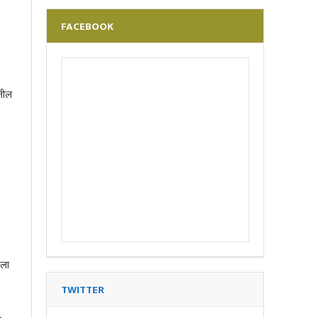
FACEBOOK
ातील
डला
TWITTER