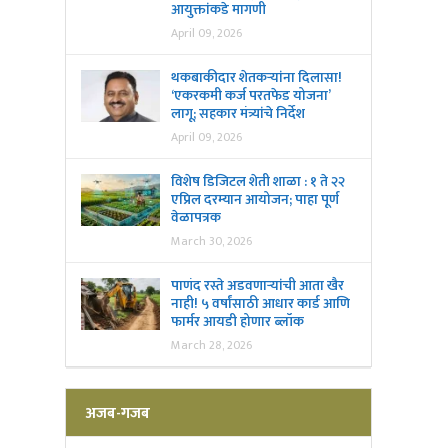
आयुक्तांकडे मागणी
April 09, 2026
थकबाकीदार शेतकऱ्यांना दिलासा!
‘एकरकमी कर्ज परतफेड योजना’
लागू; सहकार मंत्र्यांचे निर्देश
April 09, 2026
विशेष डिजिटल शेती शाळा : १ ते २२
एप्रिल दरम्यान आयोजन; पाहा पूर्ण
वेळापत्रक
March 30, 2026
पाणंद रस्ते अडवणाऱ्यांची आता खैर
नाही! ५ वर्षांसाठी आधार कार्ड आणि
फार्मर आयडी होणार ब्लॉक
March 28, 2026
अजब-गजब