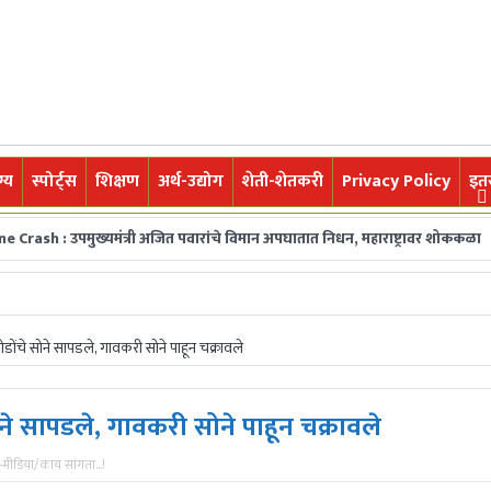
्य
स्पोर्ट्स
शिक्षण
अर्थ-उद्योग
शेती-शेतकरी
Privacy Policy
इत
ख्यमंत्री अजित पवारांचे विमान अपघातात निधन, महाराष्ट्रावर शोककळा
जिल्हा पर
ी,महत्त्वाच्या बातम्या, ब्रेकिंग न्यूज वाचकांपर्यंत नि:पक्ष व निर्भीडपणे पोहचवण्य
ोडोंचे सोने सापडले, गावकरी सोने पाहून चक्रावले
ोने सापडले, गावकरी सोने पाहून चक्रावले
मीडिया/काय सांगता...!