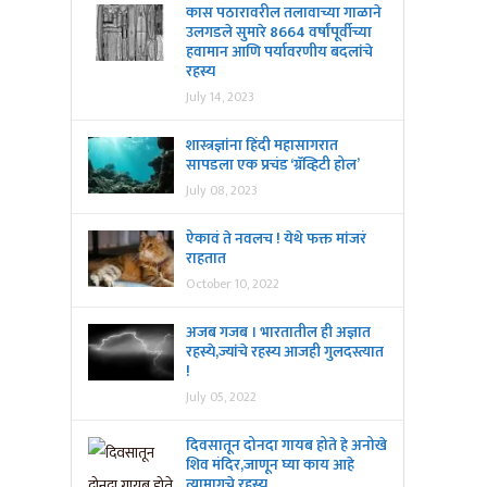
कास पठारावरील तलावाच्या गाळाने
उलगडले सुमारे 8664 वर्षांपूर्वीच्या
हवामान आणि पर्यावरणीय बदलांचे
रहस्य
July 14, 2023
शास्त्रज्ञांना हिंदी महासागरात
सापडला एक प्रचंड ‘ग्रॅव्हिटी होल’
July 08, 2023
ऐकावं ते नवलच ! येथे फक्त मांजरं
राहतात
October 10, 2022
अजब गजब । भारतातील ही अज्ञात
रहस्ये,ज्यांचे रहस्य आजही गुलदस्त्यात
!
July 05, 2022
दिवसातून दोनदा गायब होते हे अनोखे
शिव मंदिर,जाणून घ्या काय आहे
त्यामागचे रहस्य