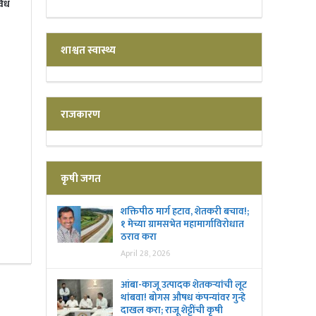
विध
शाश्वत स्वास्थ्य
राजकारण
कृषी जगत
शक्तिपीठ मार्ग हटाव, शेतकरी बचाव!;
१ मेच्या ग्रामसभेत महामार्गाविरोधात
ठराव करा
April 28, 2026
आंबा-काजू उत्पादक शेतकऱ्यांची लूट
थांबवा! बोगस औषध कंपन्यांवर गुन्हे
दाखल करा; राजू शेट्टींची कृषी