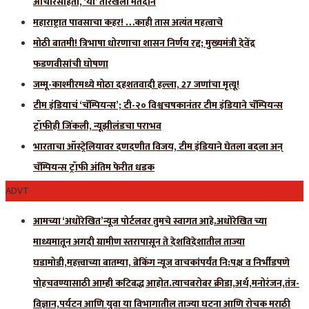
आचारसंहिता, ‘या’ तारखेला मतदान
महाराष्ट्रात पावसाचा कहर! …काही तास अत्यंत महत्वाचे
मोठी बातमी! त्रिभाषा धोरणाचा शासन निर्णय रद्द; मुख्यमंत्री देवेंद्र
फडणवीसांची घोषणा
जम्मू-काश्मीरमध्ये मोठा दहशतवादी हल्ला, 27 जणांचा मृत्यू!
टीम इंडियाचं ‘चॅम्पियन्स’; टी-२० विश्वचषकानंतर टीम इंडियाने चॅम्पियन्स
ट्रॉफीही जिंकली, न्यूझीलंडचा पराभव
भारताचा ऑस्ट्रेलियावर दणदणीत विजय, टीम इंडियाने घेतला बदला अन्
चॅम्पियन्स ट्रॉफी अंतिम फेरीत धडक
ADVT
आमच्या ‘अधोरेखित’न्यूज पोर्टलवर तुमचे स्वागत आहे.अधोरेखित च्या
माध्यमातून अगदी ग्रामीण स्तरापासून ते देशविदेशातील ताज्या
घडामोडी,महत्त्वाच्या बातम्या, ब्रेकिंग न्यूज वाचकांपर्यंत नि:पक्ष व निर्भीडपणे
पोहचवण्यासाठी आम्ही कटिबद्ध आहोत.त्याचबरोबर क्रीडा,अर्थ,मनोरंजन,तंत्र-
विज्ञान,पर्यटन आणि युवा या विभागातील ताज्या घटना आणि रोचक मराठी