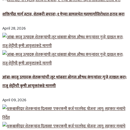
शक्तिपीठ मार्ग हटाव, शेतकरी बचाव!; १ मेच्या ग्रामसभेत महामार्गाविरोधात ठराव करा
April 28, 2026
आंबा-काजू उत्पादक शेतकऱ्यांची लूट थांबवा! बोगस औषध कंपन्यांवर गुन्हे दाखल करा;
राजू शेट्टींची कृषी आयुक्तांकडे मागणी
April 09, 2026