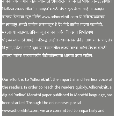
वाचकांपर्यंत वेगाने पोहचण्यासाठी ‘अधोरेखित’ हा मराठी भाषेत प्रसिद्ध होणारा
डिजीटल स्वरूपातील ‘ऑनलाईन’ मराठी पेपर सुरु केला आहे. ऑनलाईन
बातम्या देणाऱ्या न्युज पोर्टल www.adhorekhit.com या संकेतस्थळाच्या
माध्यमातून अगदी ग्रामीण स्तरापासून ते देशविदेशातील ताज्या घडामोडी,
महत्त्वाच्या बातम्या, ब्रेकिंग न्यूज वाचकांपर्यंत निःपक्ष व निर्भीडपणे
पोहचवण्यासाठी आम्ही कटिबद्ध आहोत. त्याचबरोबर क्रीडा, अर्थ, मनोरंजन, तंत्र-
विज्ञान, पर्यटन आणि युवा या विभागातील ताज्या घटना आणि रोचक मराठी
बातम्या त्वरित वाचकांपर्यंत पोहोचविण्याचा आमचा प्रयत्न राहील.
Our effort is to ‘Adhorekhit’, the impartial and fearless voice of
the readers. In order to reach the readers quickly, Adhorekhit, a
digital ‘online’ Marathi paper published in Marathi language, has
been started. Through the online news portal
www.adhorekhit.com, we are committed to impartially and