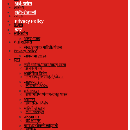
अर्थ-उद्योग
आरोग्य
शेती-शेतकरी
स्पोर्ट्स
Privacy Policy
शिक्षण
इतर
अर्थ-उद्योग
अजब-गजब
शेती-शेतकरी
लेख/उपयुक्त माहिती/योजना
Privacy Policy
लोकसभा 2024
इतर
राशी भविष्य/पंचांग/वास्तु शास्त्र
अजब-गजब
अधोरेखित विशेष
लेख/उपयुक्त माहिती/योजना
लाइफस्टाइल
लोकसभा 2024
थर्ड अंपायर
राशी भविष्य/पंचांग/वास्तु शास्त्र
अध्यात्म
अधोरेखित विशेष
माहिती-तंत्रज्ञान
लाइफस्टाइल
About us
थर्ड अंपायर
करिअर/नोकरी जाहिराती
अध्यात्म