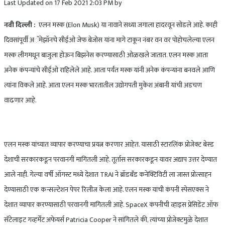
Last Updated on 17 Feb 2021 2:03 PM by
नवी दिल्ली :
एलन मस्क (Elon Musk) या नावाने सध्या जगाला हादरवून सोडले आहे. काही
दिवसांपूर्वी अॅमेझॉनचे सीईओ जेफ बेजोस यांना मागे टाकून नंबर वन वर पोहोचलेल्या एलन
मस्क लीगमधून बाजुला होऊन बिझनेस करण्यासाठी ओळखले जातात. एलन मस्क आता
अनेक कंपन्यांचे सीईओ राहिलेले आहे. आता पर्यंत मस्क यांनी अनेक कंपन्यांना बनवले आणि
त्यांना विकले आहे. आता एलन मस्क भारतातील उद्योगपती मुकेश अंबानी यांची अडचण
वाढणार आहे.
एलन मस्क यांच्यात व्यापार करण्याचा प्रयत्न करणार आहेत. यासाठी स्टारलिंक प्रोजेक्ट बेस्ड
देशाची सरकारकडून परवानगी मागितली आहे. तूर्तास सरकारकडून यावर अद्याप उत्तर देण्यात
आले नाही. गेल्या वर्षी ऑगस्ट मध्ये देशात TRAI ने ब्रॉडबँड कनेक्टिविटी ला जास्त प्रोत्साहन
देण्यासाठी एक कन्सल्टेशन पेपर रिलीज केला आहे. एलन मस्क यांची कंपनी स्पेसएक्स ने
देशात व्यापार करण्यासाठी परवानगी मागितली आहे. SpaceX कंपनीची व्हाइस प्रेसिडेंट ऑफ
सॅटेलाइट गव्हर्मेंट अफेयर्स Patricia Cooper ने सांगितले की, त्यांच्या प्रोजेक्टमुळे देशात