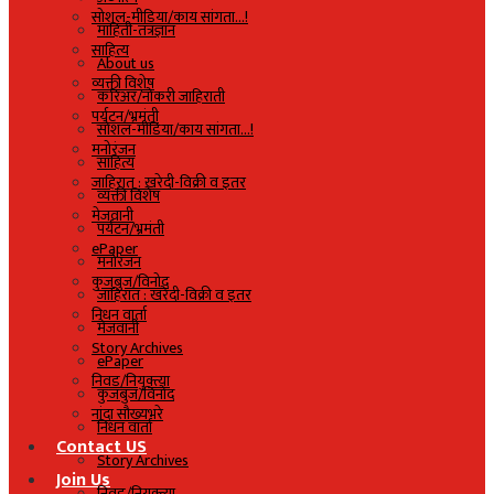
सोशल-मीडिया/काय सांगता…!
माहिती-तंत्रज्ञान
साहित्य
About us
व्यक्ती विशेष
करिअर/नोकरी जाहिराती
पर्यटन/भ्रमंती
सोशल-मीडिया/काय सांगता…!
मनोरंजन
साहित्य
जाहिरात : खरेदी-विक्री व इतर
व्यक्ती विशेष
मेजवानी
पर्यटन/भ्रमंती
ePaper
मनोरंजन
कुजबुज/विनोद
जाहिरात : खरेदी-विक्री व इतर
निधन वार्ता
मेजवानी
Story Archives
ePaper
निवड/नियुक्त्या
कुजबुज/विनोद
नांदा सौख्यभरे
निधन वार्ता
Contact US
Story Archives
Join Us
निवड/नियुक्त्या