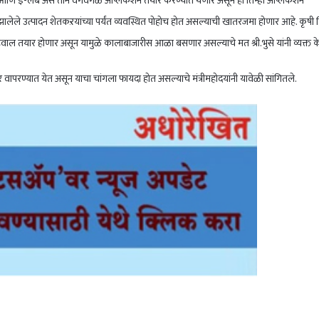
 आणि ई-लॅब असे तीन वेगवेगळे अँप्लिकेशन तयार करण्यात येणार असून ही तिन्ही अँप्लिकेशन
ालेले उत्पादन शेतकऱयांच्या पर्यंत व्यवस्थित पोहोच होत असल्याची खातरजमा होणार आहे. कृषी वि
 अहवाल तयार होणार असून यामुळे कालाबाजारीस आळा बसणार असल्याचे मत श्री.भुसे यांनी व्यक्त क
र वापरण्यात येत असून याचा चांगला फायदा होत असल्याचे मंत्रीमहोदयांनी यावेळी सांगितले.