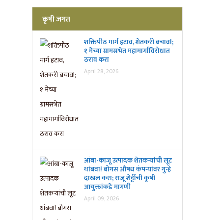
कृषी जगत
शक्तिपीठ मार्ग हटाव, शेतकरी बचाव!;
१ मेच्या ग्रामसभेत महामार्गाविरोधात
ठराव करा
April 28, 2026
आंबा-काजू उत्पादक शेतकऱ्यांची लूट
थांबवा! बोगस औषध कंपन्यांवर गुन्हे
दाखल करा; राजू शेट्टींची कृषी
आयुक्तांकडे मागणी
April 09, 2026