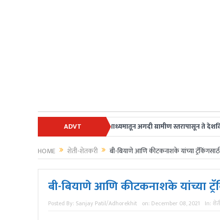
ुमचे स्वागत आहे.अधोरेखित च्या माध्यमातून अगदी ग्रामीण स्तरापासून ते देशविदेशातील 
ADVT
HOME
शेती-शेतकरी
बी-बियाणे आणि कीटकनाशके यांच्या ट्रॅकिंगसा
बी-बियाणे आणि कीटकनाशके यांच्या ट्र
Posted By:
Sanjay Patil/Adhorekhit
on:
December 08, 2021
In:
शेत