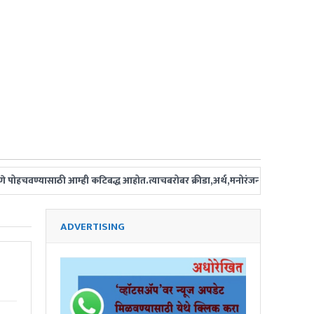
डपणे पोहचवण्यासाठी आम्ही कटिबद्ध आहोत.त्याचबरोबर क्रीडा,अर्थ,मनोरंजन,तंत्र-विज्ञा
ADVERTISING