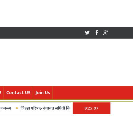
र
Contact US
Join Us
जिल्हा परिषद-पंचायत समिती निवडणुकांचं बिगूल अखेर वाजलं! ५ फेब्रुवारीला मतदान, ७
9:25:08