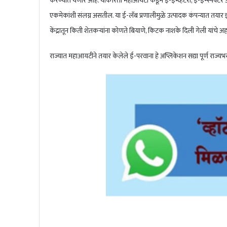
करण्यात येणार आहे. याकरिता महाआयटी कडून ई-इन्व्हेंटरी, ई-इन्स्पेक्टर
एकमेकांशी संलग्न असतील. या ई-लॅब प्रणालीमुळे उत्पादक कंपन्यात तयार झ
केंद्रातून किती शेतकऱ्यांना कोणते बियाणे, किटक नाशके दिली गेली यांचे
राज्यात महाआयटीने तयार केलेले ई-परवाना हे अप्लिकेशन सद्या पूर्ण राज्यभ