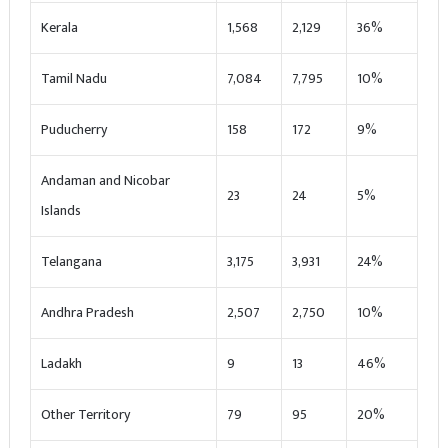
Kerala
1,568
2,129
36%
Tamil Nadu
7,084
7,795
10%
Puducherry
158
172
9%
Andaman and Nicobar
23
24
5%
Islands
Telangana
3,175
3,931
24%
Andhra Pradesh
2,507
2,750
10%
Ladakh
9
13
46%
Other Territory
79
95
20%