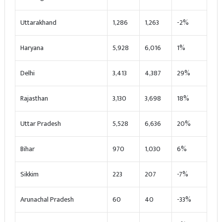
Uttarakhand
1,286
1,263
-2%
Haryana
5,928
6,016
1%
Delhi
3,413
4,387
29%
Rajasthan
3,130
3,698
18%
Uttar Pradesh
5,528
6,636
20%
Bihar
970
1,030
6%
Sikkim
223
207
-7%
Arunachal Pradesh
60
40
-33%