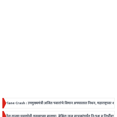
h : उपमुख्यमंत्री अजित पवारांचे विमान अपघातात निधन, महाराष्ट्रावर शोककळा
ज
ज्या घडामोडी,महत्त्वाच्या बातम्या, ब्रेकिंग न्यूज वाचकांपर्यंत नि:पक्ष व निर्भीडप