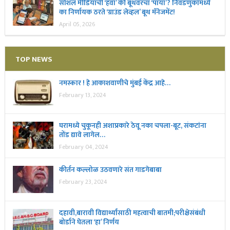
सोशल मीडियाची ‘हवा’ की बूथवरचा ‘पाया’? निवडणुकांमध्ये
का निर्णायक ठरते ‘ग्राउंड लेव्हल’ बूथ मॅनेजमेंट!
April 05, 2026
TOP NEWS
नमस्कार ! हे आकाशवाणीचे मुंबई केंद्र आहे…
February 13, 2024
घरामध्ये चुकूनही अशाप्रकारे ठेवू नका चपला-बूट, संकटांना
तोंड द्यावे लागेल…
February 04, 2024
कीर्तन कल्लोळ उठवणारे संत गाडगेबाबा
February 23, 2024
दहावी,बारावी विद्यार्थ्यांसाठी महत्वाची बातमी;परीक्षेसंबंधी
बोर्डाने घेतला ‘हा’ निर्णय