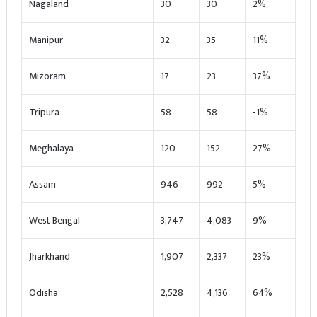
Nagaland
30
30
2%
Manipur
32
35
11%
Mizoram
17
23
37%
Tripura
58
58
-1%
Meghalaya
120
152
27%
Assam
946
992
5%
West Bengal
3,747
4,083
9%
Jharkhand
1,907
2,337
23%
Odisha
2,528
4,136
64%