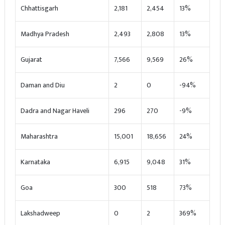
Chhattisgarh
2,181
2,454
13%
Madhya Pradesh
2,493
2,808
13%
Gujarat
7,566
9,569
26%
Daman and Diu
2
0
-94%
Dadra and Nagar Haveli
296
270
-9%
Maharashtra
15,001
18,656
24%
Karnataka
6,915
9,048
31%
Goa
300
518
73%
Lakshadweep
0
2
369%