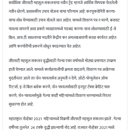
सर्वाधिक जीएसटी महसूल संकलनाचा नवीन ट्रेंड म्हणजे आर्थिक विषयक घेतलेली
नवीन धोरणे, प्रशासकीय उपाय योजना यांचा परिणाम आहे. करचुकवेगिरी करणा-
यांचा शोध घेण्यासाठी उपाय योजले जात आहेत. यामध्ये विवरण पत्र न भरणे, बनावट
पावत्या वापरणे अशा प्रकारे व्यवहारामध्ये गडबड करणा-यांना शोधण्यासाठी ई-वे
बिल, आय.टी. साधनांच्या मदतीने केंद्रीय कर अंमलबजावणी संस्था कार्यरत आहेत
आणि करचोरीची प्रकरणे शोधून काढण्यात येत आहेत.
जीएसटी महसूल संकलन वृद्धीसाठी गेल्या एका वर्षामध्ये मोठ्या प्रमाणात उपक्रम
हाती घेण्यात आले. यामध्ये कार्यप्रणालीची क्षमता वाढवणे, विवरण पत्र अखेरच्या
मुदतीनंतर आले तर नॉन-फायलर्सना अनुमती न देणे, ऑटो-पॉप्युलेशन ऑफ
रिटर्न्स, इ-वे बिल ब्लॉक करणे, नॉन-फायलर्ससाठी इनपुट टॅक्स क्रेडिट पास
करणे, नॉन-फायलर्समुळे गेल्या काही महिन्यांमध्ये विवरण भरण्यामध्ये निरंतर
सुधारणा होत आहे.
महाराष्ट्रात नोव्हेंबर 2021 महिन्यामध्ये विक्रमी जीएसटी महसूल संकलन झाले . गेल्या
वर्षीच्या तुलनेत 24 टक्के वृद्धी झाल्याची नोंद आहे. राज्यात नोव्हेंबर 2021 मध्ये