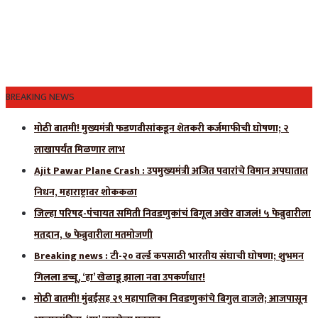
BREAKING NEWS
मोठी बातमी! मुख्यमंत्री फडणवीसांकडून शेतकरी कर्जमाफीची घोषणा; २
लाखापर्यंत मिळणार लाभ
Ajit Pawar Plane Crash : उपमुख्यमंत्री अजित पवारांचे विमान अपघातात
निधन, महाराष्ट्रावर शोककळा
जिल्हा परिषद-पंचायत समिती निवडणुकांचं बिगूल अखेर वाजलं! ५ फेब्रुवारीला
मतदान, ७ फेब्रुवारीला मतमोजणी
Breaking news : टी-२० वर्ल्ड कपसाठी भारतीय संघाची घोषणा; शुभमन
गिलला डच्चू, ‘हा’ खेळाडू झाला नवा उपकर्णधार!
मोठी बातमी! मुंबईसह २९ महापालिका निवडणुकांचे बिगुल वाजले; आजपासून