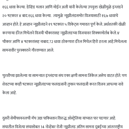
१६६ धावा केल्या. डेव्हिड मलान आणि मोईन अली यांनी केलेल्या उपयुक्त खेळींमुळे इंग्लंडने
२० षटकात ४ बाद १६६ धावा केल्या. त्यामुळे न्यूझीलंडसमोर विजयासाठी १६७ धावांचे
आव्हान होते. हे आव्हान न्यूझीलंडने १९ षटकांत ५ विकेट्स गमावत पूर्ण केले. अर्धशतकी खेळी
करणाऱ्या डॅरेल मिचेलने विजयी चौकारासह न्यूझीलंडच्या विजयावर शिक्कामोर्तब केले.४
चौकार आणि ४ षटकारांसह नाबाद 72 धावा ठोकणारा डॅरेल मिचेल हिरो ठरला आहे.मिचेलला
सामनावीर पुरस्काराने गौरवण्यात आले.
चुरशीच्या झालेल्या या सामन्यात इंग्लंडचा संघ एका क्षणी सामना जिंकेल असेच वाटत होते. पण
शेवटच्या काही षटकात न्यूझीलंडच्या फलंदाजांनी तुफान फलंदाजी करत विजय आपल्या नावे
केला आहे.
दुसरी सेमीफायनलची मॅच उद्या पाकिस्तान विरुद्ध ऑस्ट्रेलिया यांच्यात पार पडणार आहे.
संघातील विजेत्या संघासोबत 14 नोव्हेंबर रोजी न्यूझीलंड अंतिम सामना दुबईच्या आंतरराष्ट्रीय