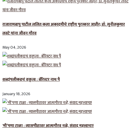
राजारामबापू पाटील ललित कला अकादमीचे राष्ट्रीय पुरस्कार जाहीर; डॉ. सुनीलकुमार
लवटे यांना जीवन गौरव
May 04, 2026
शब्दांपलीकडचं वक्तृत्व : बॅरिस्टर नाथ पै
January 18, 2026
‘मी’पणा टाळा : व्यासपीठावर आत्मगौरव नव्हे, संवाद महत्त्वाचा!