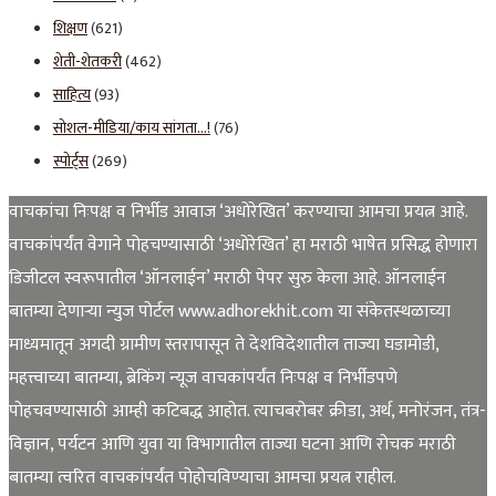
शिक्षण
(621)
शेती-शेतकरी
(462)
साहित्य
(93)
सोशल-मीडिया/काय सांगता…!
(76)
स्पोर्ट्स
(269)
वाचकांचा निःपक्ष व निर्भीड आवाज ‘अधोरेखित’ करण्याचा आमचा प्रयत्न आहे.
वाचकांपर्यंत वेगाने पोहचण्यासाठी ‘अधोरेखित’ हा मराठी भाषेत प्रसिद्ध होणारा
डिजीटल स्वरूपातील ‘ऑनलाईन’ मराठी पेपर सुरु केला आहे. ऑनलाईन
बातम्या देणाऱ्या न्युज पोर्टल www.adhorekhit.com या संकेतस्थळाच्या
माध्यमातून अगदी ग्रामीण स्तरापासून ते देशविदेशातील ताज्या घडामोडी,
महत्त्वाच्या बातम्या, ब्रेकिंग न्यूज वाचकांपर्यंत निःपक्ष व निर्भीडपणे
पोहचवण्यासाठी आम्ही कटिबद्ध आहोत. त्याचबरोबर क्रीडा, अर्थ, मनोरंजन, तंत्र-
विज्ञान, पर्यटन आणि युवा या विभागातील ताज्या घटना आणि रोचक मराठी
बातम्या त्वरित वाचकांपर्यंत पोहोचविण्याचा आमचा प्रयत्न राहील.