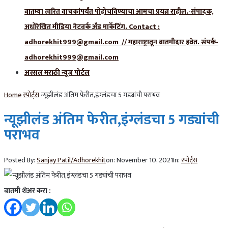
बातम्या त्वरित वाचकांपर्यंत पोहोचविण्याचा आमचा प्रयत्न राहील.-संपादक,
अधोरेखित मीडिया नेटवर्क अँड मार्केटिंग. Contact :
adhorekhit999@gmail.com // महाराष्ट्रातून बातमीदार हवेत. संपर्क-
adhorekhit999@gmail.com
अस्सल मराठी न्यूज पोर्टल
Home
स्पोर्ट्स
न्यूझीलंड अंतिम फेरीत,इंग्लंडचा 5 गड्यांची पराभव
न्यूझीलंड अंतिम फेरीत,इंग्लंडचा 5 गड्यांची
पराभव
Posted By:
Sanjay Patil/Adhorekhit
on:
November 10, 2021
In:
स्पोर्ट्स
बातमी शेअर करा :