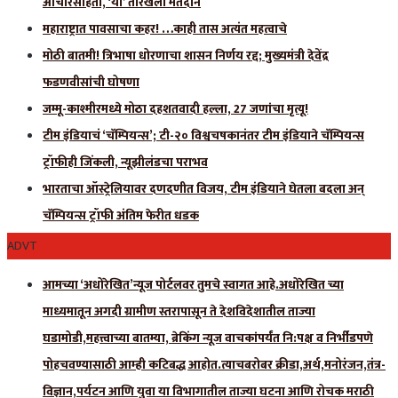
आचारसंहिता, ‘या’ तारखेला मतदान
महाराष्ट्रात पावसाचा कहर! …काही तास अत्यंत महत्वाचे
मोठी बातमी! त्रिभाषा धोरणाचा शासन निर्णय रद्द; मुख्यमंत्री देवेंद्र
फडणवीसांची घोषणा
जम्मू-काश्मीरमध्ये मोठा दहशतवादी हल्ला, 27 जणांचा मृत्यू!
टीम इंडियाचं ‘चॅम्पियन्स’; टी-२० विश्वचषकानंतर टीम इंडियाने चॅम्पियन्स
ट्रॉफीही जिंकली, न्यूझीलंडचा पराभव
भारताचा ऑस्ट्रेलियावर दणदणीत विजय, टीम इंडियाने घेतला बदला अन्
चॅम्पियन्स ट्रॉफी अंतिम फेरीत धडक
ADVT
आमच्या ‘अधोरेखित’न्यूज पोर्टलवर तुमचे स्वागत आहे.अधोरेखित च्या
माध्यमातून अगदी ग्रामीण स्तरापासून ते देशविदेशातील ताज्या
घडामोडी,महत्त्वाच्या बातम्या, ब्रेकिंग न्यूज वाचकांपर्यंत नि:पक्ष व निर्भीडपणे
पोहचवण्यासाठी आम्ही कटिबद्ध आहोत.त्याचबरोबर क्रीडा,अर्थ,मनोरंजन,तंत्र-
विज्ञान,पर्यटन आणि युवा या विभागातील ताज्या घटना आणि रोचक मराठी