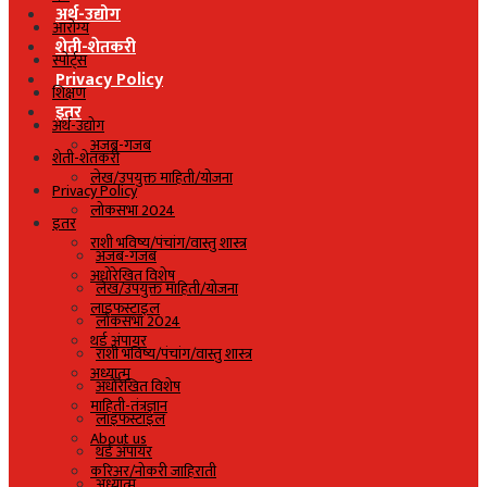
अर्थ-उद्योग
आरोग्य
शेती-शेतकरी
स्पोर्ट्स
Privacy Policy
शिक्षण
इतर
अर्थ-उद्योग
अजब-गजब
शेती-शेतकरी
लेख/उपयुक्त माहिती/योजना
Privacy Policy
लोकसभा 2024
इतर
राशी भविष्य/पंचांग/वास्तु शास्त्र
अजब-गजब
अधोरेखित विशेष
लेख/उपयुक्त माहिती/योजना
लाइफस्टाइल
लोकसभा 2024
थर्ड अंपायर
राशी भविष्य/पंचांग/वास्तु शास्त्र
अध्यात्म
अधोरेखित विशेष
माहिती-तंत्रज्ञान
लाइफस्टाइल
About us
थर्ड अंपायर
करिअर/नोकरी जाहिराती
अध्यात्म