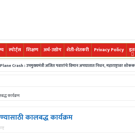
्य
स्पोर्ट्स
शिक्षण
अर्थ-उद्योग
शेती-शेतकरी
Privacy Policy
इत
 : उपमुख्यमंत्री अजित पवारांचे विमान अपघातात निधन, महाराष्ट्रावर शोककळा
जि
 घडामोडी,महत्त्वाच्या बातम्या, ब्रेकिंग न्यूज वाचकांपर्यंत नि:पक्ष व निर्भीडपणे प
द्ध कार्यक्रम
्यासाठी कालबद्ध कार्यक्रम
ष्ट्र