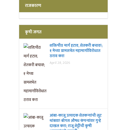
राजकारण
कृषी जगत
शक्तिपीठ मार्ग हटाव, शेतकरी बचाव!;
१ मेच्या ग्रामसभेत महामार्गाविरोधात
ठराव करा
April 28, 2026
आंबा-काजू उत्पादक शेतकऱ्यांची लूट
थांबवा! बोगस औषध कंपन्यांवर गुन्हे
दाखल करा; राजू शेट्टींची कृषी