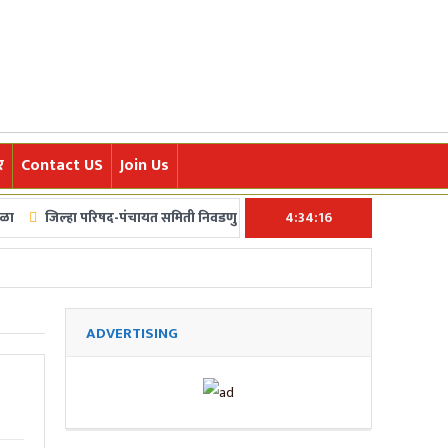
र
Contact US
Join Us
ल्हा परिषद-पंचायत समिती निवडणुकांचं बिगूल अखेर वाजलं! ५ फेब्रुवारीला मतदान, ७ फे
4:34:17
ोहचवण्यासाठी आम्ही कटिबद्ध आहोत.त्याचबरोबर क्रीडा,अर्थ,मनोरंजन,तंत्र-विज्ञान,पर्य
ADVERTISING