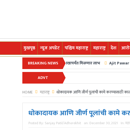
मुखपृष्ठ
न्यूज अपडेट
पश्चिम महाराष्ट्र
महाराष्ट्र
देश
आरोग
न शेतकरी कर्जमाफीची घोषणा; २ लाखापर्यंत मिळणार लाभ
BREAKING NEWS
Ajit Pawar Plane Crash
ीम इंडियाने घेतला बदला अन् चॅम्पियन्स ट्रॉफी अंतिम फेरीत धडक
ADVT
्वागत आहे.अधोरेखित च्या माध्यमातून अगदी ग्रामीण स्तरापासून ते देशविदेशातील ताज्या
HOME
महाराष्ट्र
धोकादायक आणि जीर्ण पूलांची कामे करण्यासाठी कालब
धोकादायक आणि जीर्ण पूलांची कामे करण
Posted By:
Sanjay Patil/Adhorekhit
on:
December 30, 2021
In:
महारा