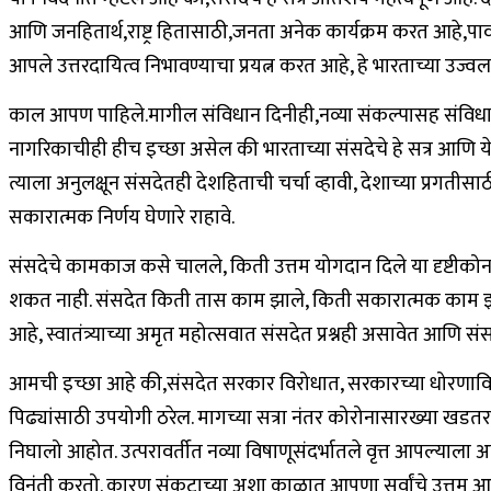
आणि जनहितार्थ,राष्ट्र हितासाठी,जनता अनेक कार्यक्रम करत आहे,पावले उचल
आपले उत्तरदायित्व निभावण्याचा प्रयत्न करत आहे, हे भारताच्या उज्व
काल आपण पाहिले.मागील संविधान दिनीही,नव्या संकल्पासह संविधानाचा उ
नागरिकाचीही हीच इच्छा असेल की भारताच्या संसदेचे हे सत्र आणि येणारे प
त्याला अनुलक्षून संसदेतही देशहिताची चर्चा व्हावी, देशाच्या प्रगतीसा
सकारात्मक निर्णय घेणारे राहावे.
संसदेचे कामकाज कसे चालले, किती उत्तम योगदान दिले या दृष्टीक
शकत नाही. संसदेत किती तास काम झाले, किती सकारात्मक काम झाले हा
आहे, स्वातंत्र्याच्या अमृत महोत्सवात संसदेत प्रश्नही असावेत आणि स
आमची इच्छा आहे की,संसदेत सरकार विरोधात, सरकारच्या धोरणाविरोध
पिढ्यांसाठी उपयोगी ठरेल. मागच्या सत्रा नंतर कोरोनासारख्या खडत
निघालो आहोत. उत्परावर्तीत नव्या विषाणूसंदर्भातले वृत्त आपल्याल
विनंती करतो. कारण संकटाच्या अशा काळात आपणा सर्वांचे उत्तम आरोग