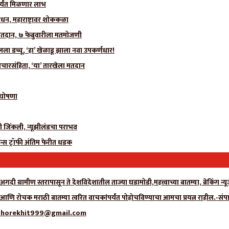
र्यंत मिळणार लाभ
धन, महाराष्ट्रावर शोककळा
मतदान, ७ फेब्रुवारीला मतमोजणी
 डच्चू, ‘हा’ खेळाडू झाला नवा उपकर्णधार!
चारसंहिता, ‘या’ तारखेला मतदान
ी घोषणा
ीही जिंकली, न्यूझीलंडचा पराभव
न्स ट्रॉफी अंतिम फेरीत धडक
गदी ग्रामीण स्तरापासून ते देशविदेशातील ताज्या घडामोडी,महत्त्वाच्या बातम्या, ब्रेकिंग 
ा आणि रोचक मराठी बातम्या त्वरित वाचकांपर्यंत पोहोचविण्याचा आमचा प्रयत्न राहील.-संप
्क- adhorekhit999@gmail.com