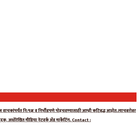
न्यूज वाचकांपर्यंत नि:पक्ष व निर्भीडपणे पोहचवण्यासाठी आम्ही कटिबद्ध आहोत.त्याचबरोबर
ादक, अधोरेखित मीडिया नेटवर्क अँड मार्केटिंग. Contact :