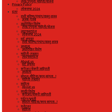
लेख/उपयुक्त माहिती/योजना
Privacy Policy
लोकसभा 2024
इतर
राशी भविष्य/पंचांग/वास्तु शास्त्र
अजब-गजब
अधोरेखित विशेष
लेख/उपयुक्त माहिती/योजना
लाइफस्टाइल
लोकसभा 2024
थर्ड अंपायर
राशी भविष्य/पंचांग/वास्तु शास्त्र
अध्यात्म
अधोरेखित विशेष
माहिती-तंत्रज्ञान
लाइफस्टाइल
About us
थर्ड अंपायर
करिअर/नोकरी जाहिराती
अध्यात्म
सोशल-मीडिया/काय सांगता…!
माहिती-तंत्रज्ञान
साहित्य
About us
व्यक्ती विशेष
करिअर/नोकरी जाहिराती
पर्यटन/भ्रमंती
सोशल-मीडिया/काय सांगता…!
मनोरंजन
साहित्य