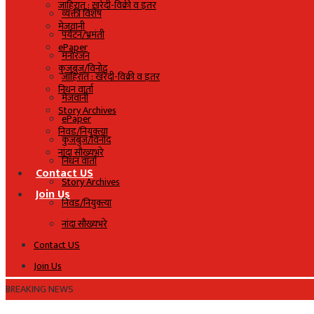
जाहिरात : खरेदी-विक्री व इतर
व्यक्ती विशेष
मेजवानी
पर्यटन/भ्रमंती
ePaper
मनोरंजन
कुजबुज/विनोद
जाहिरात : खरेदी-विक्री व इतर
निधन वार्ता
मेजवानी
Story Archives
ePaper
निवड/नियुक्त्या
कुजबुज/विनोद
नांदा सौख्यभरे
निधन वार्ता
Contact US
Story Archives
Join Us
निवड/नियुक्त्या
नांदा सौख्यभरे
Contact US
Join Us
BREAKING NEWS