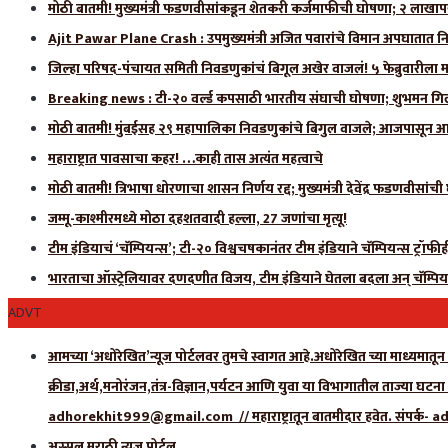
मोठी बातमी! मुख्यमंत्री फडणवीसांकडून शेतकरी कर्जमाफीची घोषणा; २ लाखाप
Ajit Pawar Plane Crash : उपमुख्यमंत्री अजित पवारांचे विमान अपघातात नि
जिल्हा परिषद-पंचायत समिती निवडणुकांचं बिगूल अखेर वाजलं! ५ फेब्रुवारीला 
Breaking news : टी-२० वर्ल्ड कपसाठी भारतीय संघाची घोषणा; शुभमन गिलला
मोठी बातमी! मुंबईसह २९ महापालिका निवडणुकांचे बिगुल वाजले; आजपासून आ
महाराष्ट्रात पावसाचा कहर! …काही तास अत्यंत महत्वाचे
मोठी बातमी! त्रिभाषा धोरणाचा शासन निर्णय रद्द; मुख्यमंत्री देवेंद्र फडणवीसांच
जम्मू-काश्मीरमध्ये मोठा दहशतवादी हल्ला, 27 जणांचा मृत्यू!
टीम इंडियाचं ‘चॅम्पियन्स’; टी-२० विश्वचषकानंतर टीम इंडियाने चॅम्पियन्स ट्रॉफ
भारताचा ऑस्ट्रेलियावर दणदणीत विजय, टीम इंडियाने घेतला बदला अन् चॅम्पिय
ADVT
आमच्या ‘अधोरेखित’न्यूज पोर्टलवर तुमचे स्वागत आहे.अधोरेखित च्या माध्यमातून अ
क्रीडा,अर्थ,मनोरंजन,तंत्र-विज्ञान,पर्यटन आणि युवा या विभागातील ताज्या घटन
adhorekhit999@gmail.com // महाराष्ट्रातून बातमीदार हवेत. संपर
अस्सल मराठी न्यूज पोर्टल