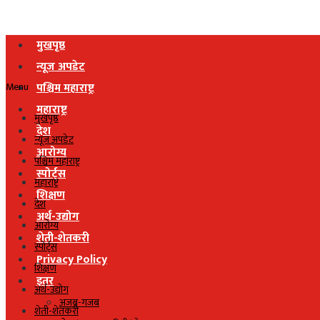
मुखपृष्ठ
न्यूज अपडेट
Menu
पश्चिम महाराष्ट्र
महाराष्ट्र
मुखपृष्ठ
देश
न्यूज अपडेट
आरोग्य
पश्चिम महाराष्ट्र
स्पोर्ट्स
महाराष्ट्र
शिक्षण
देश
अर्थ-उद्योग
आरोग्य
शेती-शेतकरी
स्पोर्ट्स
Privacy Policy
शिक्षण
इतर
अर्थ-उद्योग
अजब-गजब
शेती-शेतकरी