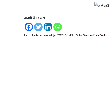
टीम इंडियाचं ‘चॅम्पियन्स’; टी-२० विश्वच
बातमी शेअर करा :
भारताचा ऑस्ट्रेलियावर दणदणीत विजय, ट
Last Updated on 24 Jul 2023 10:43 PM by
Sanjay Patil/Adhor