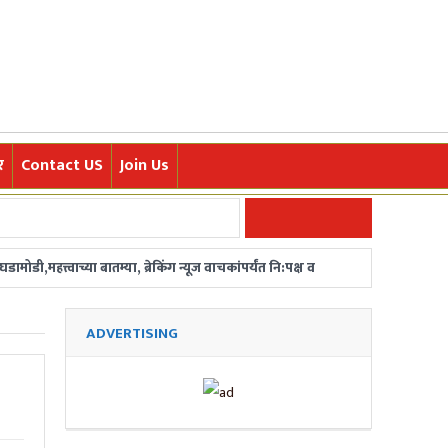
र
Contact US
Join Us
डी,महत्त्वाच्या बातम्या, ब्रेकिंग न्यूज वाचकांपर्यंत नि:पक्ष व
ज्या घटना आणि रोचक मराठी बातम्या त्वरित वाचकांपर्यंत
ADVERTISING
/ महाराष्ट्रातून बातमीदार हवेत. संपर्क-
र फडणवीसांची घोषणा