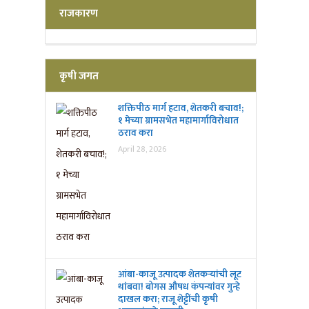
राजकारण
कृषी जगत
शक्तिपीठ मार्ग हटाव, शेतकरी बचाव!;
१ मेच्या ग्रामसभेत महामार्गाविरोधात
ठराव करा
April 28, 2026
आंबा-काजू उत्पादक शेतकऱ्यांची लूट
थांबवा! बोगस औषध कंपन्यांवर गुन्हे
दाखल करा; राजू शेट्टींची कृषी