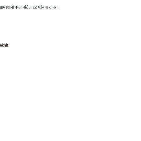
षकानंतर टीम इंडियाने चॅम्पियन्स ट्रॉफीही जिंकली, न्यूझीलंडचा पराभव
ीम इंडियाने घेतला बदला अन् चॅम्पियन्स ट्रॉफी अंतिम फेरीत धडक
ekhit