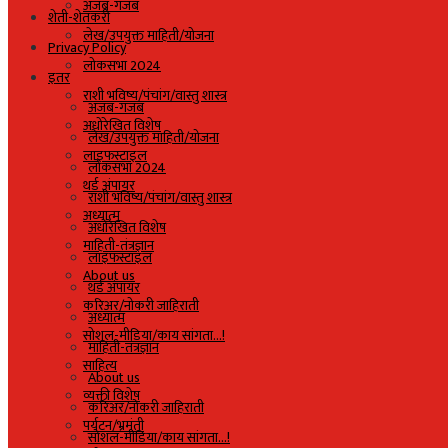
अजब-गजब
शेती-शेतकरी
लेख/उपयुक्त माहिती/योजना
Privacy Policy
लोकसभा 2024
इतर
राशी भविष्य/पंचांग/वास्तु शास्त्र
अजब-गजब
अधोरेखित विशेष
लेख/उपयुक्त माहिती/योजना
लाइफस्टाइल
लोकसभा 2024
थर्ड अंपायर
राशी भविष्य/पंचांग/वास्तु शास्त्र
अध्यात्म
अधोरेखित विशेष
माहिती-तंत्रज्ञान
लाइफस्टाइल
About us
थर्ड अंपायर
करिअर/नोकरी जाहिराती
अध्यात्म
सोशल-मीडिया/काय सांगता…!
माहिती-तंत्रज्ञान
साहित्य
About us
व्यक्ती विशेष
करिअर/नोकरी जाहिराती
पर्यटन/भ्रमंती
सोशल-मीडिया/काय सांगता…!