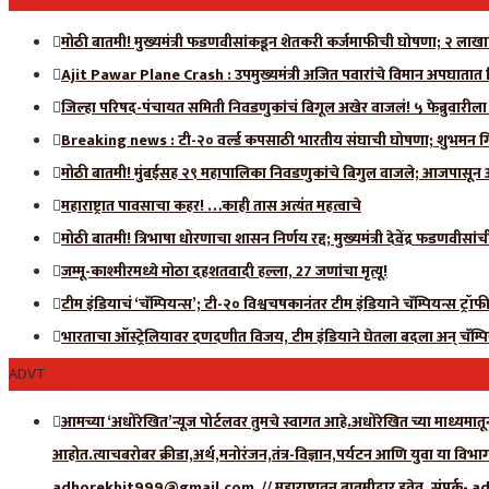
मोठी बातमी! मुख्यमंत्री फडणवीसांकडून शेतकरी कर्जमाफीची घोषणा; २ लाखा
Ajit Pawar Plane Crash : उपमुख्यमंत्री अजित पवारांचे विमान अपघातात न
जिल्हा परिषद-पंचायत समिती निवडणुकांचं बिगूल अखेर वाजलं! ५ फेब्रुवारीला
Breaking news : टी-२० वर्ल्ड कपसाठी भारतीय संघाची घोषणा; शुभमन गिलल
मोठी बातमी! मुंबईसह २९ महापालिका निवडणुकांचे बिगुल वाजले; आजपासून 
महाराष्ट्रात पावसाचा कहर! …काही तास अत्यंत महत्वाचे
मोठी बातमी! त्रिभाषा धोरणाचा शासन निर्णय रद्द; मुख्यमंत्री देवेंद्र फडणवीसा
जम्मू-काश्मीरमध्ये मोठा दहशतवादी हल्ला, 27 जणांचा मृत्यू!
टीम इंडियाचं ‘चॅम्पियन्स’; टी-२० विश्वचषकानंतर टीम इंडियाने चॅम्पियन्स ट्र
भारताचा ऑस्ट्रेलियावर दणदणीत विजय, टीम इंडियाने घेतला बदला अन् चॅम्पि
ADVT
आमच्या ‘अधोरेखित’न्यूज पोर्टलवर तुमचे स्वागत आहे.अधोरेखित च्या माध्यमातून 
आहोत.त्याचबरोबर क्रीडा,अर्थ,मनोरंजन,तंत्र-विज्ञान,पर्यटन आणि युवा या विभ
adhorekhit999@gmail.com // महाराष्ट्रातून बातमीदार हवेत. संपर