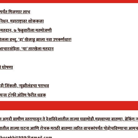
पर्यंत मिळणार लाभ
िधन, महाराष्ट्रावर शोककळा
 मतदान, ७ फेब्रुवारीला मतमोजणी
ा डच्चू, ‘हा’ खेळाडू झाला नवा उपकर्णधार!
आचारसंहिता, ‘या’ तारखेला मतदान
ंची घोषणा
ॉफीही जिंकली, न्यूझीलंडचा पराभव
यन्स ट्रॉफी अंतिम फेरीत धडक
अगदी ग्रामीण स्तरापासून ते देशविदेशातील ताज्या घडामोडी,महत्त्वाच्या बातम्या, ब्रेकिंग 
ागातील ताज्या घटना आणि रोचक मराठी बातम्या त्वरित वाचकांपर्यंत पोहोचविण्याचा आमचा 
्क- adhorekhit999@gmail.com