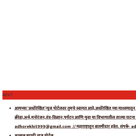
ADVT
आमच्या ‘अधोरेखित’न्यूज पोर्टलवर तुमचे स्वागत आहे.अधोरेखित च्या माध्यमातून अ
क्रीडा,अर्थ,मनोरंजन,तंत्र-विज्ञान,पर्यटन आणि युवा या विभागातील ताज्या घटन
adhorekhit999@gmail.com // महाराष्ट्रातून बातमीदार हवेत. संपर
अस्सल मराठी न्यूज पोर्टल