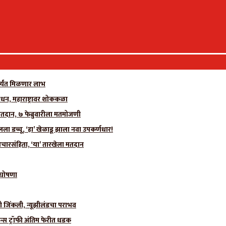
र्यंत मिळणार लाभ
धन, महाराष्ट्रावर शोककळा
मतदान, ७ फेब्रुवारीला मतमोजणी
 डच्चू, ‘हा’ खेळाडू झाला नवा उपकर्णधार!
चारसंहिता, ‘या’ तारखेला मतदान
ी घोषणा
ीही जिंकली, न्यूझीलंडचा पराभव
न्स ट्रॉफी अंतिम फेरीत धडक