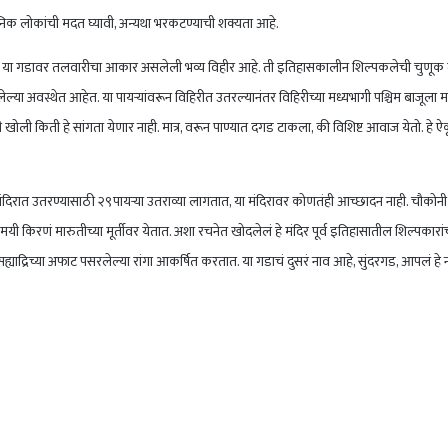
ानिक लोकांची मदत घ्यावी, अन्यथा भरकटण्याची शक्यता आहे.
ार आहे. या गडावर तलवारीचा आकार असलेली भव्य विहीर आहे. ती इतिहासकालीन शिल्पकलेची चुणूक द
या अवस्थेत आहेत. या पायऱ्यांवरून विहिरीत उतरल्यानंतर विहिरीच्या मध्यभागी पश्चिम बाजूला
ोली किती हे सांगता येणार नाही. मात्र, वरून पाण्यात दगड टाकला, की विशिष्ट आवाज येतो. हे ऐक
त उतरण्यासाठी २९पायऱ्या उतराव्या लागतात, या मंदिरावर कोणतंही आच्छादन नाही. चौकोनी 
्तासमयी किरणं मारुतीच्या मूर्तीवर येतात. अशा रचनेत खोदलेलं हे मंदिर पूर्व इतिहासातील शिल्पका
याद्रिच्या अफाट पसरलेल्या रांगा आकर्षित करतात. या गडाचं दुसरं नाव आहे, सुंदरगड, आपलं हे ना