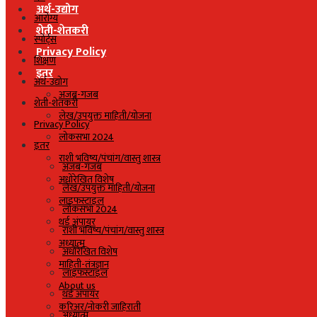
अर्थ-उद्योग
आरोग्य
शेती-शेतकरी
स्पोर्ट्स
Privacy Policy
शिक्षण
इतर
अर्थ-उद्योग
अजब-गजब
शेती-शेतकरी
लेख/उपयुक्त माहिती/योजना
Privacy Policy
लोकसभा 2024
इतर
राशी भविष्य/पंचांग/वास्तु शास्त्र
अजब-गजब
अधोरेखित विशेष
लेख/उपयुक्त माहिती/योजना
लाइफस्टाइल
लोकसभा 2024
थर्ड अंपायर
राशी भविष्य/पंचांग/वास्तु शास्त्र
अध्यात्म
अधोरेखित विशेष
माहिती-तंत्रज्ञान
लाइफस्टाइल
About us
थर्ड अंपायर
करिअर/नोकरी जाहिराती
अध्यात्म