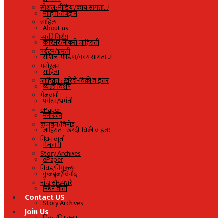
सोशल-मीडिया/काय सांगता…!
माहिती-तंत्रज्ञान
साहित्य
About us
व्यक्ती विशेष
करिअर/नोकरी जाहिराती
पर्यटन/भ्रमंती
सोशल-मीडिया/काय सांगता…!
मनोरंजन
साहित्य
जाहिरात : खरेदी-विक्री व इतर
व्यक्ती विशेष
मेजवानी
पर्यटन/भ्रमंती
ePaper
मनोरंजन
कुजबुज/विनोद
जाहिरात : खरेदी-विक्री व इतर
निधन वार्ता
मेजवानी
Story Archives
ePaper
निवड/नियुक्त्या
कुजबुज/विनोद
नांदा सौख्यभरे
निधन वार्ता
Contact US
Story Archives
Join Us
निवड/नियुक्त्या