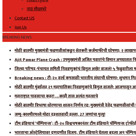
नांदा सौख्यभरे
Contact US
Join Us
BREAKING NEWS
मोठी बातमी! मुख्यमंत्री फडणवीसांकडून शेतकरी कर्जमाफीची घोषणा; २ लाखाप
Ajit Pawar Plane Crash : उपमुख्यमंत्री अजित पवारांचे विमान अपघातात नि
जिल्हा परिषद-पंचायत समिती निवडणुकांचं बिगूल अखेर वाजलं! ५ फेब्रुवारीला 
Breaking news : टी-२० वर्ल्ड कपसाठी भारतीय संघाची घोषणा; शुभमन गिलला
मोठी बातमी! मुंबईसह २९ महापालिका निवडणुकांचे बिगुल वाजले; आजपासून आ
महाराष्ट्रात पावसाचा कहर! …काही तास अत्यंत महत्वाचे
मोठी बातमी! त्रिभाषा धोरणाचा शासन निर्णय रद्द; मुख्यमंत्री देवेंद्र फडणवीसांच
जम्मू-काश्मीरमध्ये मोठा दहशतवादी हल्ला, 27 जणांचा मृत्यू!
टीम इंडियाचं ‘चॅम्पियन्स’; टी-२० विश्वचषकानंतर टीम इंडियाने चॅम्पियन्स ट्रॉफ
भारताचा ऑस्ट्रेलियावर दणदणीत विजय, टीम इंडियाने घेतला बदला अन् चॅम्पिय