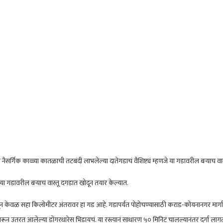
 नैसर्गिक काळ्या कातळाची तटबंदी लाभलेल्या दातेगडाचं वैशिष्ट्यं म्हणजे या गडावरील बऱ्याच व
जे या गडावरील बऱ्याच वास्तू दगडात खोदून तयार केल्यात.
पासून केवळ सहा किलोमीटर अंतरावर हा गड आहे. गडापर्यंत पोहोचण्यासाठी कराड-कोयनानगर मार्गाव
वरून उतरत आलेल्या डोंगरधारेस भिडायचं. या रस्त्यानं साधारण ५० मिनिटं चालल्यानंतर दर्गा ला