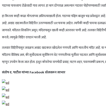
गडाच्या पायथ्याचं टोळेवाडी गाव लागतं. हा भाग डोंगराळ असल्यानं गडावर पोहोचण्यासाठी स्थ
हा किल्ला काही काळ मोगलांच्या अधिपत्याखाली होता. गडाच्या पश्चिम बाजूस भग्न प्रवेशद्व
आहे. अखंड खडकातील विहिरीत उतरण्यासाठी ४१पायऱ्या आहेत. त्यापैकी काही पायऱ्या ढासळलेल्
जाणवते. मंदिरात शिवलिंग असून, मंदिरापासून खाली काही अंतरावर पाणी आहे. तलवार विहिरीची ख
करतो, त्यामुळे विहिर दगडानं भरली आहे.
तलवार विहिरीपासून जवळच अखंड खडकात खोदलेलं गणपती आणि मारुतीचं मंदिर आहे. या मंदिरा
मंदिराचं वैशिष्ट्य असं, की सूर्योदयाला सूर्यकिरणं थेट गणपतीच्या मूर्तीवर पडतात आणि सूर्यास
म्हणून उपयोग केला जात होता. इथून कोयनेचा नागमोडी प्रवाह, पाटण शहर, पवनचक्की प्रकल्प, सह्
संतोष द. पाटील यांच्या Facebook वॉलवरून साभार