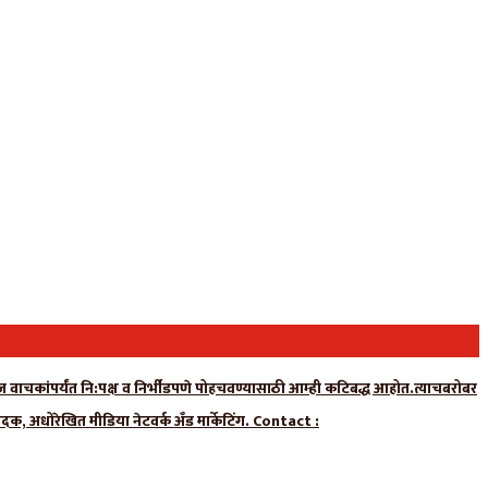
न्यूज वाचकांपर्यंत नि:पक्ष व निर्भीडपणे पोहचवण्यासाठी आम्ही कटिबद्ध आहोत.त्याचबरोबर
ादक, अधोरेखित मीडिया नेटवर्क अँड मार्केटिंग. Contact :