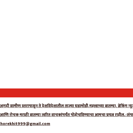
गदी ग्रामीण स्तरापासून ते देशविदेशातील ताज्या घडामोडी,महत्त्वाच्या बातम्या, ब्रेकिंग 
ा आणि रोचक मराठी बातम्या त्वरित वाचकांपर्यंत पोहोचविण्याचा आमचा प्रयत्न राहील.-संप
्क- adhorekhit999@gmail.com