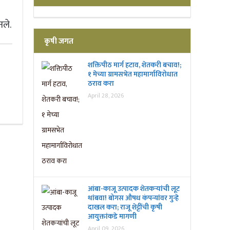
नले.
कृषी जगत
शक्तिपीठ मार्ग हटाव, शेतकरी बचाव!;
१ मेच्या ग्रामसभेत महामार्गाविरोधात
ठराव करा
April 28, 2026
आंबा-काजू उत्पादक शेतकऱ्यांची लूट
थांबवा! बोगस औषध कंपन्यांवर गुन्हे
दाखल करा; राजू शेट्टींची कृषी
आयुक्तांकडे मागणी
April 09, 2026