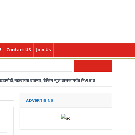
र
Contact US
Join Us
डी,महत्त्वाच्या बातम्या, ब्रेकिंग न्यूज वाचकांपर्यंत नि:पक्ष व
ज्या घटना आणि रोचक मराठी बातम्या त्वरित वाचकांपर्यंत
ADVERTISING
/ महाराष्ट्रातून बातमीदार हवेत. संपर्क-
र फडणवीसांची घोषणा