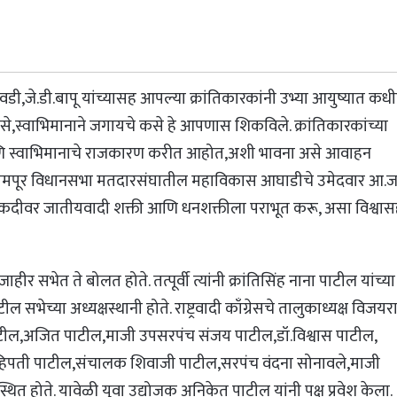
ी,जे.डी.बापू यांच्यासह आपल्या क्रांतिकारकांनी उभ्या आयुष्यात कधी
कसे,स्वाभिमानाने जगायचे कसे हे आपणास शिकविले. क्रांतिकारकांच्या
ठा आणि स्वाभिमानाचे राजकारण करीत आहोत,अशी भावना असे आवाहन
्यक्ष, इस्लामपूर विधानसभा मतदारसंघातील महाविकास आघाडीचे उमेदवार आ.
ा ताकदीवर जातीयवादी शक्ती आणि धनशक्तीला पराभूत करू, असा विश्वास
जाहीर सभेत ते बोलत होते. तत्पूर्वी त्यांनी क्रांतिसिंह नाना पाटील यांच्या
भेच्या अध्यक्षस्थानी होते. राष्ट्रवादी काँग्रेसचे तालुकाध्यक्ष विजयर
 पाटील,अजित पाटील,माजी उपसरपंच संजय पाटील,डॉ.विश्वास पाटील,
 महिपती पाटील,संचालक शिवाजी पाटील,सरपंच वंदना सोनावले,माजी
ित होते. यावेळी युवा उद्योजक अनिकेत पाटील यांनी पक्ष प्रवेश केला.