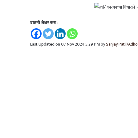
टीम इंडियाचं ‘चॅम्पियन्स’; टी-२० विश्वच
बातमी शेअर करा :
भारताचा ऑस्ट्रेलियावर दणदणीत विजय, ट
Last Updated on 07 Nov 2024 5:29 PM by
Sanjay Patil/Adho