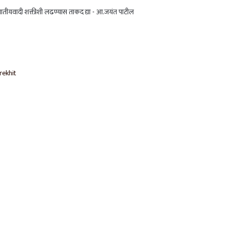
षकानंतर टीम इंडियाने चॅम्पियन्स ट्रॉफीही जिंकली, न्यूझीलंडचा पराभव
ीम इंडियाने घेतला बदला अन् चॅम्पियन्स ट्रॉफी अंतिम फेरीत धडक
rekhit