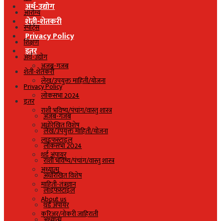
अर्थ-उद्योग
आरोग्य
शेती-शेतकरी
स्पोर्ट्स
Privacy Policy
शिक्षण
इतर
अर्थ-उद्योग
अजब-गजब
शेती-शेतकरी
लेख/उपयुक्त माहिती/योजना
Privacy Policy
लोकसभा 2024
इतर
राशी भविष्य/पंचांग/वास्तु शास्त्र
अजब-गजब
अधोरेखित विशेष
लेख/उपयुक्त माहिती/योजना
लाइफस्टाइल
लोकसभा 2024
थर्ड अंपायर
राशी भविष्य/पंचांग/वास्तु शास्त्र
अध्यात्म
अधोरेखित विशेष
माहिती-तंत्रज्ञान
लाइफस्टाइल
About us
थर्ड अंपायर
करिअर/नोकरी जाहिराती
अध्यात्म