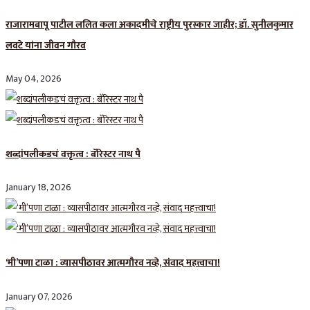
राजारामबापू पाटील ललित कला अकादमीचे राष्ट्रीय पुरस्कार जाहीर; डॉ. सुनीलकुमार
लवटे यांना जीवन गौरव
May 04, 2026
शब्दांपलीकडचं वक्तृत्व : बॅरिस्टर नाथ पै
January 18, 2026
‘मी’पणा टाळा : व्यासपीठावर आत्मगौरव नव्हे, संवाद महत्त्वाचा!
January 07, 2026