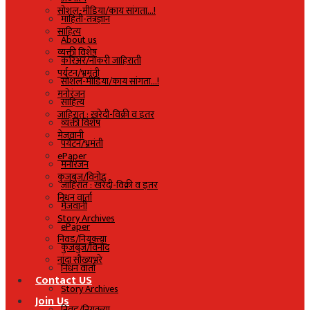
सोशल-मीडिया/काय सांगता…!
माहिती-तंत्रज्ञान
साहित्य
About us
व्यक्ती विशेष
करिअर/नोकरी जाहिराती
पर्यटन/भ्रमंती
सोशल-मीडिया/काय सांगता…!
मनोरंजन
साहित्य
जाहिरात : खरेदी-विक्री व इतर
व्यक्ती विशेष
मेजवानी
पर्यटन/भ्रमंती
ePaper
मनोरंजन
कुजबुज/विनोद
जाहिरात : खरेदी-विक्री व इतर
निधन वार्ता
मेजवानी
Story Archives
ePaper
निवड/नियुक्त्या
कुजबुज/विनोद
नांदा सौख्यभरे
निधन वार्ता
Contact US
Story Archives
Join Us
निवड/नियुक्त्या