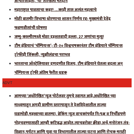
आचारसंहिता, ‘या’ तारखेला मतदान
महाराष्ट्रात पावसाचा कहर! …काही तास अत्यंत महत्वाचे
मोठी बातमी! त्रिभाषा धोरणाचा शासन निर्णय रद्द; मुख्यमंत्री देवेंद्र
फडणवीसांची घोषणा
जम्मू-काश्मीरमध्ये मोठा दहशतवादी हल्ला, 27 जणांचा मृत्यू!
टीम इंडियाचं ‘चॅम्पियन्स’; टी-२० विश्वचषकानंतर टीम इंडियाने चॅम्पियन्स
ट्रॉफीही जिंकली, न्यूझीलंडचा पराभव
भारताचा ऑस्ट्रेलियावर दणदणीत विजय, टीम इंडियाने घेतला बदला अन्
चॅम्पियन्स ट्रॉफी अंतिम फेरीत धडक
ADVT
आमच्या ‘अधोरेखित’न्यूज पोर्टलवर तुमचे स्वागत आहे.अधोरेखित च्या
माध्यमातून अगदी ग्रामीण स्तरापासून ते देशविदेशातील ताज्या
घडामोडी,महत्त्वाच्या बातम्या, ब्रेकिंग न्यूज वाचकांपर्यंत नि:पक्ष व निर्भीडपणे
पोहचवण्यासाठी आम्ही कटिबद्ध आहोत.त्याचबरोबर क्रीडा,अर्थ,मनोरंजन,तंत्र-
विज्ञान,पर्यटन आणि युवा या विभागातील ताज्या घटना आणि रोचक मराठी