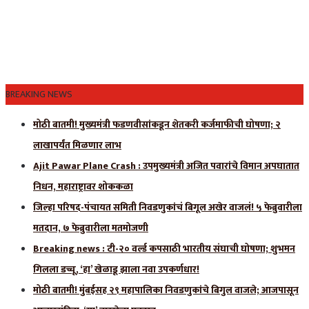
BREAKING NEWS
मोठी बातमी! मुख्यमंत्री फडणवीसांकडून शेतकरी कर्जमाफीची घोषणा; २
लाखापर्यंत मिळणार लाभ
Ajit Pawar Plane Crash : उपमुख्यमंत्री अजित पवारांचे विमान अपघातात
निधन, महाराष्ट्रावर शोककळा
जिल्हा परिषद-पंचायत समिती निवडणुकांचं बिगूल अखेर वाजलं! ५ फेब्रुवारीला
मतदान, ७ फेब्रुवारीला मतमोजणी
Breaking news : टी-२० वर्ल्ड कपसाठी भारतीय संघाची घोषणा; शुभमन
गिलला डच्चू, ‘हा’ खेळाडू झाला नवा उपकर्णधार!
मोठी बातमी! मुंबईसह २९ महापालिका निवडणुकांचे बिगुल वाजले; आजपासून