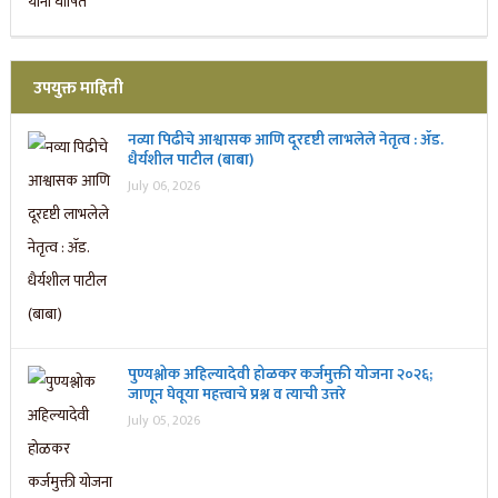
उपयुक्त माहिती
नव्या पिढीचे आश्वासक आणि दूरदृष्टी लाभलेले नेतृत्व : ॲड.
धैर्यशील पाटील (बाबा)
July 06, 2026
पुण्यश्लोक अहिल्यादेवी होळकर कर्जमुक्ती योजना २०२६;
जाणून घेवूया महत्त्वाचे प्रश्न व त्याची उत्तरे
July 05, 2026