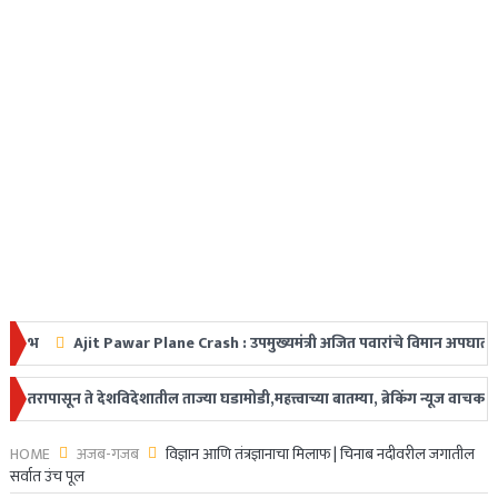
jit Pawar Plane Crash : उपमुख्यमंत्री अजित पवारांचे विमान अपघातात निधन, महाराष
डक
ून ते देशविदेशातील ताज्या घडामोडी,महत्त्वाच्या बातम्या, ब्रेकिंग न्यूज वाचकांपर्य
HOME
अजब-गजब
विज्ञान आणि तंत्रज्ञानाचा मिलाफ | चिनाब नदीवरील जगातील
सर्वात उंच पूल