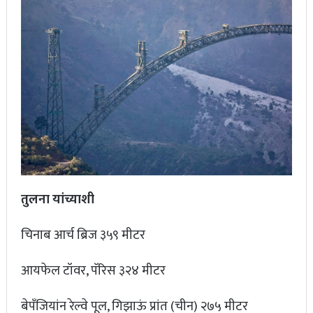
तुलना
यांच्याशी
चिनाब आर्च ब्रिज ३५९ मीटर
आयफेल टॉवर, पॅरिस ३२४ मीटर
बेपँजियांन रेल्वे पूल, गिझाऊं प्रांत (चीन) २७५ मीटर