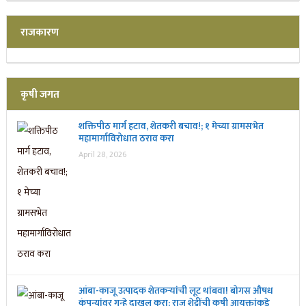
राजकारण
कृषी जगत
शक्तिपीठ मार्ग हटाव, शेतकरी बचाव!; १ मेच्या ग्रामसभेत
महामार्गाविरोधात ठराव करा
April 28, 2026
आंबा-काजू उत्पादक शेतकऱ्यांची लूट थांबवा! बोगस औषध
कंपन्यांवर गुन्हे दाखल करा; राजू शेट्टींची कृषी आयुक्तांकडे