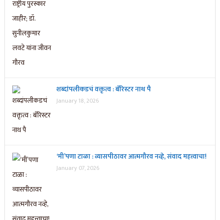
शब्दांपलीकडचं वक्तृत्व : बॅरिस्टर नाथ पै
January 18, 2026
‘मी’पणा टाळा : व्यासपीठावर आत्मगौरव नव्हे, संवाद महत्त्वाचा!
January 07, 2026