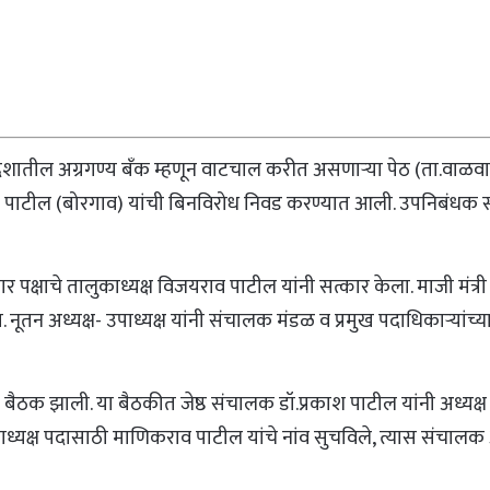
ी देशातील अग्रगण्य बँक म्हणून वाटचाल करीत असणाऱ्या पेठ (ता.वाळव
 पाटील (बोरगाव) यांची बिनविरोध निवड करण्यात आली. उपनिबंधक संभा
द्र पवार पक्षाचे तालुकाध्यक्ष विजयराव पाटील यांनी सत्कार केला. माजी
दिल्या. नूतन अध्यक्ष- उपाध्यक्ष यांनी संचालक मंडळ व प्रमुख पदाधिकाऱ्
बैठक झाली. या बैठकीत जेष्ठ संचालक डॉ.प्रकाश पाटील यांनी अध्यक्
पाध्यक्ष पदासाठी माणिकराव पाटील यांचे नांव सुचविले, त्यास संचालक