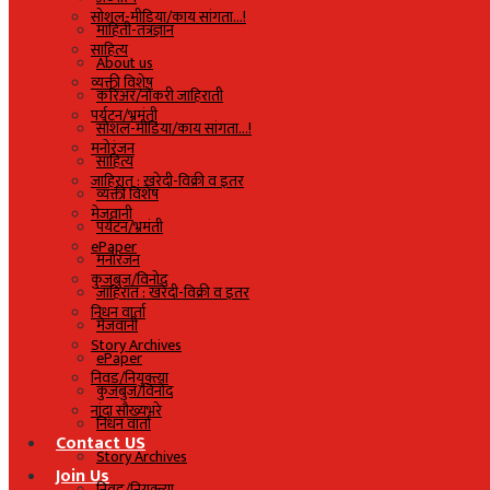
सोशल-मीडिया/काय सांगता…!
माहिती-तंत्रज्ञान
साहित्य
About us
व्यक्ती विशेष
करिअर/नोकरी जाहिराती
पर्यटन/भ्रमंती
सोशल-मीडिया/काय सांगता…!
मनोरंजन
साहित्य
जाहिरात : खरेदी-विक्री व इतर
व्यक्ती विशेष
मेजवानी
पर्यटन/भ्रमंती
ePaper
मनोरंजन
कुजबुज/विनोद
जाहिरात : खरेदी-विक्री व इतर
निधन वार्ता
मेजवानी
Story Archives
ePaper
निवड/नियुक्त्या
कुजबुज/विनोद
नांदा सौख्यभरे
निधन वार्ता
Contact US
Story Archives
Join Us
निवड/नियुक्त्या