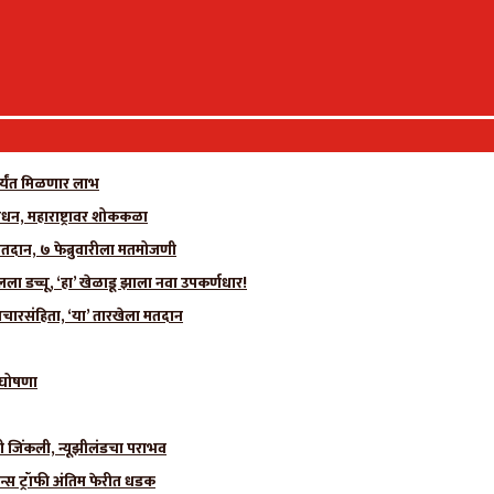
र्यंत मिळणार लाभ
धन, महाराष्ट्रावर शोककळा
मतदान, ७ फेब्रुवारीला मतमोजणी
 डच्चू, ‘हा’ खेळाडू झाला नवा उपकर्णधार!
चारसंहिता, ‘या’ तारखेला मतदान
ी घोषणा
ीही जिंकली, न्यूझीलंडचा पराभव
न्स ट्रॉफी अंतिम फेरीत धडक