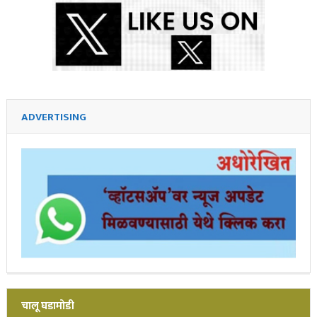
ADVERTISING
चालू घडामोडी