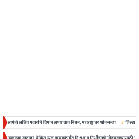
पवारांचे विमान अपघातात निधन, महाराष्ट्रावर शोककळा
जिल्हा परिषद-पंचायत समित
ा बातम्या, ब्रेकिंग न्यूज वाचकांपर्यंत नि:पक्ष व निर्भीडपणे पोहचवण्यासाठी आम्ही क