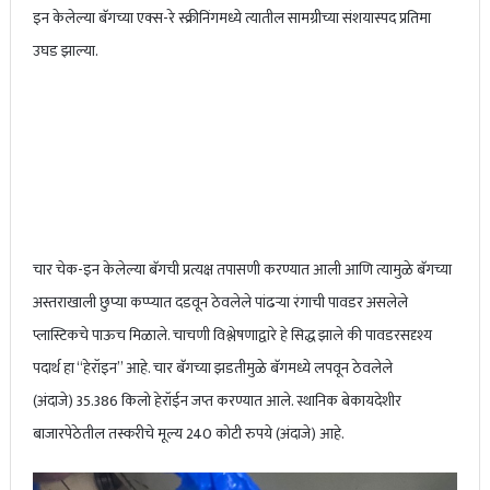
इन केलेल्या बॅगच्या एक्स-रे स्क्रीनिंगमध्ये त्यातील सामग्रीच्या संशयास्पद प्रतिमा
उघड झाल्या.
चार चेक-इन केलेल्या बॅगची प्रत्यक्ष तपासणी करण्यात आली आणि त्यामुळे बॅगच्या
अस्तराखाली छुप्या कप्प्यात दडवून ठेवलेले पांढऱ्या रंगाची पावडर असलेले
प्लास्टिकचे पाऊच मिळाले. चाचणी विश्लेषणाद्वारे हे सिद्ध झाले की पावडरसदृश्य
पदार्थ हा “हेरॉइन” आहे. चार बॅगच्या झडतीमुळे बॅगमध्ये लपवून ठेवलेले
(अंदाजे) 35.386 किलो हेरॉईन जप्त करण्यात आले. स्थानिक बेकायदेशीर
बाजारपेठेतील तस्करीचे मूल्य 240 कोटी रुपये (अंदाजे) आहे.