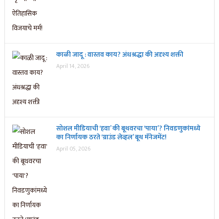
काळी जादू : वास्तव काय? अंधश्रद्धा की अदृश्य शक्ती
April 14, 2026
सोशल मीडियाची ‘हवा’ की बूथवरचा ‘पाया’? निवडणुकांमध्ये
का निर्णायक ठरते ‘ग्राउंड लेव्हल’ बूथ मॅनेजमेंट!
April 05, 2026