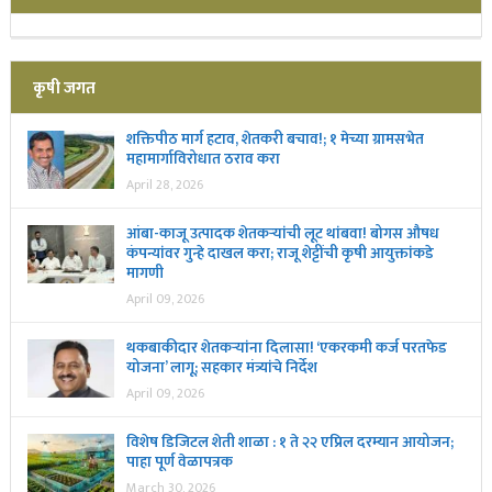
कृषी जगत
शक्तिपीठ मार्ग हटाव, शेतकरी बचाव!; १ मेच्या ग्रामसभेत
महामार्गाविरोधात ठराव करा
April 28, 2026
आंबा-काजू उत्पादक शेतकऱ्यांची लूट थांबवा! बोगस औषध
कंपन्यांवर गुन्हे दाखल करा; राजू शेट्टींची कृषी आयुक्तांकडे
मागणी
April 09, 2026
थकबाकीदार शेतकऱ्यांना दिलासा! ‘एकरकमी कर्ज परतफेड
योजना’ लागू; सहकार मंत्र्यांचे निर्देश
April 09, 2026
विशेष डिजिटल शेती शाळा : १ ते २२ एप्रिल दरम्यान आयोजन;
पाहा पूर्ण वेळापत्रक
March 30, 2026