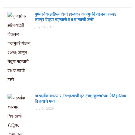
पुण्यश्लोक अहिल्यादेवी होळकर कर्जमुक्ती योजना २०२६;
जाणून घेवूया महत्त्वाचे प्रश्न व त्याची उत्तरे
July 05, 2026
पारदर्शक कारभार, विश्वासाची हॅटट्रिक; ‘कृष्णा’च्या ऐतिहासिक
विजयाचे मर्म!
July 01, 2026