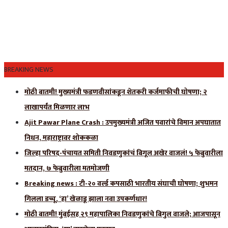
BREAKING NEWS
मोठी बातमी! मुख्यमंत्री फडणवीसांकडून शेतकरी कर्जमाफीची घोषणा; २
लाखापर्यंत मिळणार लाभ
Ajit Pawar Plane Crash : उपमुख्यमंत्री अजित पवारांचे विमान अपघातात
निधन, महाराष्ट्रावर शोककळा
जिल्हा परिषद-पंचायत समिती निवडणुकांचं बिगूल अखेर वाजलं! ५ फेब्रुवारीला
मतदान, ७ फेब्रुवारीला मतमोजणी
Breaking news : टी-२० वर्ल्ड कपसाठी भारतीय संघाची घोषणा; शुभमन
गिलला डच्चू, ‘हा’ खेळाडू झाला नवा उपकर्णधार!
मोठी बातमी! मुंबईसह २९ महापालिका निवडणुकांचे बिगुल वाजले; आजपासून