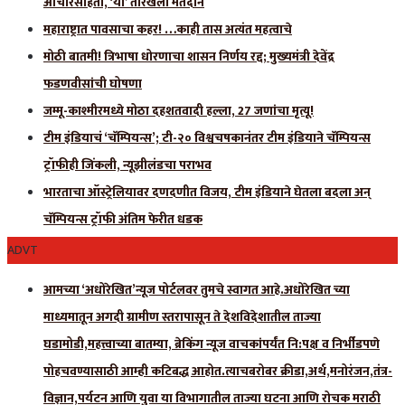
आचारसंहिता, ‘या’ तारखेला मतदान
महाराष्ट्रात पावसाचा कहर! …काही तास अत्यंत महत्वाचे
मोठी बातमी! त्रिभाषा धोरणाचा शासन निर्णय रद्द; मुख्यमंत्री देवेंद्र
फडणवीसांची घोषणा
जम्मू-काश्मीरमध्ये मोठा दहशतवादी हल्ला, 27 जणांचा मृत्यू!
टीम इंडियाचं ‘चॅम्पियन्स’; टी-२० विश्वचषकानंतर टीम इंडियाने चॅम्पियन्स
ट्रॉफीही जिंकली, न्यूझीलंडचा पराभव
भारताचा ऑस्ट्रेलियावर दणदणीत विजय, टीम इंडियाने घेतला बदला अन्
चॅम्पियन्स ट्रॉफी अंतिम फेरीत धडक
ADVT
आमच्या ‘अधोरेखित’न्यूज पोर्टलवर तुमचे स्वागत आहे.अधोरेखित च्या
माध्यमातून अगदी ग्रामीण स्तरापासून ते देशविदेशातील ताज्या
घडामोडी,महत्त्वाच्या बातम्या, ब्रेकिंग न्यूज वाचकांपर्यंत नि:पक्ष व निर्भीडपणे
पोहचवण्यासाठी आम्ही कटिबद्ध आहोत.त्याचबरोबर क्रीडा,अर्थ,मनोरंजन,तंत्र-
विज्ञान,पर्यटन आणि युवा या विभागातील ताज्या घटना आणि रोचक मराठी