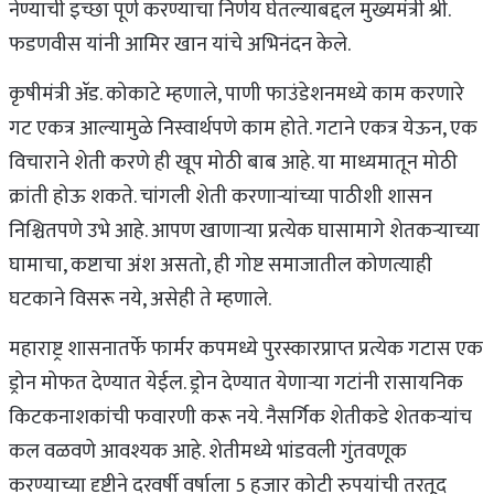
नेण्याची इच्छा पूर्ण करण्याचा निर्णय घेतल्याबद्दल मुख्यमंत्री श्री.
फडणवीस यांनी आमिर खान यांचे अभिनंदन केले.
कृषीमंत्री ॲड. कोकाटे म्हणाले, पाणी फाउंडेशनमध्ये काम करणारे
गट एकत्र आल्यामुळे निस्वार्थपणे काम होते. गटाने एकत्र येऊन, एक
विचाराने शेती करणे ही खूप मोठी बाब आहे. या माध्यमातून मोठी
क्रांती होऊ शकते. चांगली शेती करणाऱ्यांच्या पाठीशी शासन
निश्चितपणे उभे आहे. आपण खाणाऱ्या प्रत्येक घासामागे शेतकऱ्याच्या
घामाचा, कष्टाचा अंश असतो, ही गोष्ट समाजातील कोणत्याही
घटकाने विसरू नये, असेही ते म्हणाले.
महाराष्ट्र शासनातर्फे फार्मर कपमध्ये पुरस्कारप्राप्त प्रत्येक गटास एक
ड्रोन मोफत देण्यात येईल. ड्रोन देण्यात येणाऱ्या गटांनी रासायनिक
किटकनाशकांची फवारणी करू नये. नैसर्गिक शेतीकडे शेतकऱ्यांच
कल वळवणे आवश्यक आहे. शेतीमध्ये भांडवली गुंतवणूक
करण्याच्या दृष्टीने दरवर्षी वर्षाला 5 हजार कोटी रुपयांची तरतूद