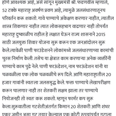
होणे आवश्यक आहे, असे सांगून मुख्यमंत्री श्री. फडणवीस म्हणाले,
52 टक्के महाराष्ट्र अवर्षण प्रवण आहे, त्यामुळे जलसंधारणातूनच
परिवर्तन करू शकतो. गावे पाण्याचे अंकेक्षण करणार नाहीत, त्यातील
शास्त्र शिकणार नाहीत त्यात लोकसहभाग वाढणार नाही तोपर्यंत
महाराष्ट्र दुष्काळीच राहील हे लक्षात घेऊन राज्य शासनाने 2015
साठी जलयुक्त शिवार योजना सुरू करून एक जनआंदोलन सुरू
केले.
त्यावेळी पाणी फाउंडेशनने लोकांमध्ये जलसंधारणाच्या कामांची
चुरस निर्माण केली. तसेच या क्षेत्रात काम करणाऱ्या अनेक व्यक्तींनी
पाण्याचे काम पुढे नेले. पाणी फाऊंडेशन, नाम फाऊंडेशन यांनी या
चळवळीला एक लोक चळवळीचे रूप दिले. आणि महाराष्ट्रातील 20
हजार गावांनी स्वतःला जलसमृद्ध केले. फक्त पाण्याचे लेखापरीक्षण
करून चालणार नाही तर शेतकरी सक्षम झाला तर पाण्याचे
नियोजनही तो स्वतः करू शकतो. म्हणून फार्मर कप सुरू
केला.
सुरूवातीला गटशेतीअंतर्गत किमान 20 शेतकरी आणि शंभर
एकर जमीन असा गट तयार केल्यास एक कोटी रुपयांपर्यंत गटाला