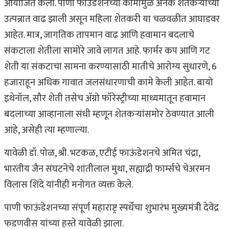
आयोजित केला. पाणी फाउंडेशनच्या कामामुळे अनेक शेतकऱ्यांच्या
उत्पन्नात वाढ झाली असून महिला शेतकरी या चळवळीत आघाडवर
आहेत. मात्र, जागतिक तापमान वाढ आणि हवामान बदलाचे
संकटाला शेतीला सामोरे जावे लागत आहे. फार्मर कप आणि गट
शेती या संकटाचा सामना करण्यासाठी मातीचे आरोग्य सुधारणे, 6
हजाराहून अधिक गावात जलसंधारणाची कामे केली आहेत. बायो
इथेनॉल, सौर शेती तसेच ॲग्रो फॉरेस्ट्रीच्या माध्यमातून हवामान
बदलाच्या आव्हानाला संधी म्हणून शेतकऱ्यांसमोर ठेवण्यात आली
आहे, असेही त्या म्हणाल्या.
यावेळी डॉ. पोळ, श्री. भटकळ, एटीई फाऊंडेशनचे अमित चंद्रा,
भारतीय जैन संघटनेचे शांतीलाल मुथा, सह्याद्री फार्म्सचे चेअरमन
विलास शिंदे यांनीही मनोगत व्यक्त केले.
पाणी फाऊंडेशनच्या संपूर्ण महाराष्ट्र स्पर्धेचा शुभारंभ मुख्यमंत्री देवेंद्र
फडणवीस यांच्या हस्ते यावेळी झाला.