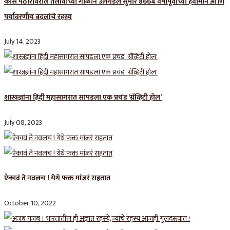
कास पठारावरील तलावाच्या गाळाने उलगडले सुमारे 8664 वर्षांपूर्वीच्या हवामान आणि
पर्यावरणीय बदलांचे रहस्य
July 14, 2023
शास्त्रज्ञांना हिंदी महासागरात सापडला एक प्रचंड ‘ग्रॅव्हिटी होल’
July 08, 2023
ऐकावं ते नवलच ! येथे फक्त मांजरं राहतात
October 10, 2022