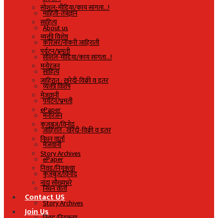
सोशल-मीडिया/काय सांगता…!
माहिती-तंत्रज्ञान
साहित्य
About us
व्यक्ती विशेष
करिअर/नोकरी जाहिराती
पर्यटन/भ्रमंती
सोशल-मीडिया/काय सांगता…!
मनोरंजन
साहित्य
जाहिरात : खरेदी-विक्री व इतर
व्यक्ती विशेष
मेजवानी
पर्यटन/भ्रमंती
ePaper
मनोरंजन
कुजबुज/विनोद
जाहिरात : खरेदी-विक्री व इतर
निधन वार्ता
मेजवानी
Story Archives
ePaper
निवड/नियुक्त्या
कुजबुज/विनोद
नांदा सौख्यभरे
निधन वार्ता
Contact US
Story Archives
Join Us
निवड/नियुक्त्या