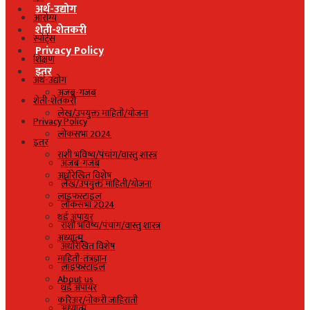
अर्थ-उद्योग
आरोग्य
शेती-शेतकरी
स्पोर्ट्स
Privacy Policy
शिक्षण
इतर
अर्थ-उद्योग
अजब-गजब
शेती-शेतकरी
लेख/उपयुक्त माहिती/योजना
Privacy Policy
लोकसभा 2024
इतर
राशी भविष्य/पंचांग/वास्तु शास्त्र
अजब-गजब
अधोरेखित विशेष
लेख/उपयुक्त माहिती/योजना
लाइफस्टाइल
लोकसभा 2024
थर्ड अंपायर
राशी भविष्य/पंचांग/वास्तु शास्त्र
अध्यात्म
अधोरेखित विशेष
माहिती-तंत्रज्ञान
लाइफस्टाइल
About us
थर्ड अंपायर
करिअर/नोकरी जाहिराती
अध्यात्म