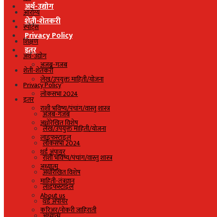
अर्थ-उद्योग
आरोग्य
शेती-शेतकरी
स्पोर्ट्स
Privacy Policy
शिक्षण
इतर
अर्थ-उद्योग
अजब-गजब
शेती-शेतकरी
लेख/उपयुक्त माहिती/योजना
Privacy Policy
लोकसभा 2024
इतर
राशी भविष्य/पंचांग/वास्तु शास्त्र
अजब-गजब
अधोरेखित विशेष
लेख/उपयुक्त माहिती/योजना
लाइफस्टाइल
लोकसभा 2024
थर्ड अंपायर
राशी भविष्य/पंचांग/वास्तु शास्त्र
अध्यात्म
अधोरेखित विशेष
माहिती-तंत्रज्ञान
लाइफस्टाइल
About us
थर्ड अंपायर
करिअर/नोकरी जाहिराती
अध्यात्म