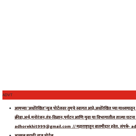
ADVT
आमच्या ‘अधोरेखित’न्यूज पोर्टलवर तुमचे स्वागत आहे.अधोरेखित च्या माध्यमातून अ
क्रीडा,अर्थ,मनोरंजन,तंत्र-विज्ञान,पर्यटन आणि युवा या विभागातील ताज्या घटन
adhorekhit999@gmail.com // महाराष्ट्रातून बातमीदार हवेत. संपर
अस्सल मराठी न्यूज पोर्टल