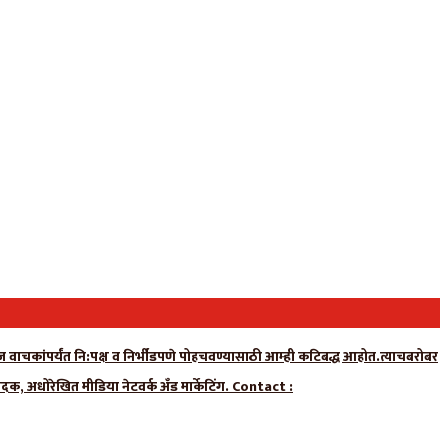
न्यूज वाचकांपर्यंत नि:पक्ष व निर्भीडपणे पोहचवण्यासाठी आम्ही कटिबद्ध आहोत.त्याचबरोबर
ादक, अधोरेखित मीडिया नेटवर्क अँड मार्केटिंग. Contact :