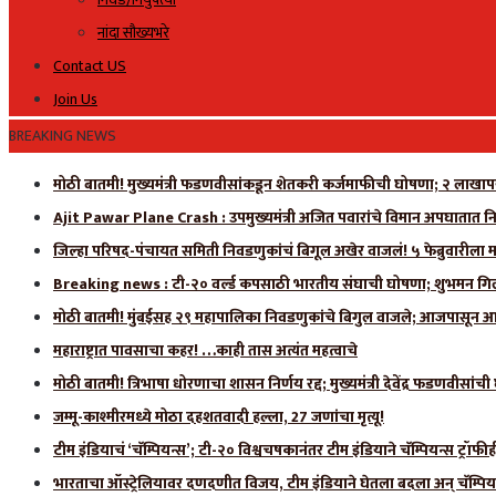
नांदा सौख्यभरे
Contact US
Join Us
BREAKING NEWS
मोठी बातमी! मुख्यमंत्री फडणवीसांकडून शेतकरी कर्जमाफीची घोषणा; २ लाखाप
Ajit Pawar Plane Crash : उपमुख्यमंत्री अजित पवारांचे विमान अपघातात नि
जिल्हा परिषद-पंचायत समिती निवडणुकांचं बिगूल अखेर वाजलं! ५ फेब्रुवारीला 
Breaking news : टी-२० वर्ल्ड कपसाठी भारतीय संघाची घोषणा; शुभमन गिलला
मोठी बातमी! मुंबईसह २९ महापालिका निवडणुकांचे बिगुल वाजले; आजपासून आ
महाराष्ट्रात पावसाचा कहर! …काही तास अत्यंत महत्वाचे
मोठी बातमी! त्रिभाषा धोरणाचा शासन निर्णय रद्द; मुख्यमंत्री देवेंद्र फडणवीसांच
जम्मू-काश्मीरमध्ये मोठा दहशतवादी हल्ला, 27 जणांचा मृत्यू!
टीम इंडियाचं ‘चॅम्पियन्स’; टी-२० विश्वचषकानंतर टीम इंडियाने चॅम्पियन्स ट्रॉफ
भारताचा ऑस्ट्रेलियावर दणदणीत विजय, टीम इंडियाने घेतला बदला अन् चॅम्पिय